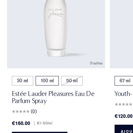
3 tailles
30 ml
100 ml
50 ml
67 ml
Estée Lauder Pleasures Eau De
Youth-
Parfum Spray
(0)
€120.00
€160.00
|
€1.60
/ml
AJOU