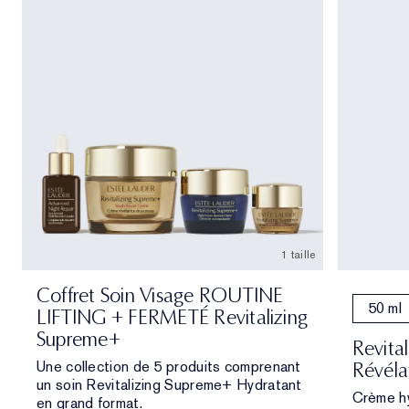
1 taille
Coffret Soin Visage ROUTINE
50 ml
LIFTING + FERMETÉ Revitalizing
Supreme+
Revita
Une collection de 5 produits comprenant
Révéla
un soin Revitalizing Supreme+ Hydratant
Crème hy
en grand format.