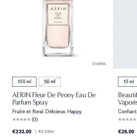
2 tailles
100 ml
50 ml
10 ml
AERIN Fleur De Peony Eau De
Beauti
Parfum Spray
Vapori
Fruité et floral. Délicieux. Happy.
Confiant,
(0)
€233.00
|
€26.00
€2.33
/ml