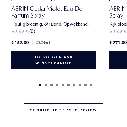
AERIN Cedar Violet Eau De
AERIN 
Parfum Spray
Spray
Houtig bloemig. Stralend. Opwekkend.
Rijk blo
(0)
€152.00
|
€271.00
€3.04
/ml
TOEVOEGEN AAN
WINKELMANDJE
SCHRIJF DE EERSTE REVIEW