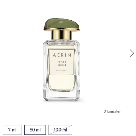
A
R
3 formaten
7 ml
50 ml
100 ml