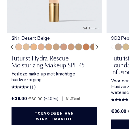
24 Tinten:
2N1 Desert Beige
3C2 Peb
ol Bone
 Porcelain
1N2 Ecru
2C3 Fresco
2N1 Desert Beige
1W2 Sand
2W1 Dawn
3N1 Ivory Beige
3W1 Tawny
3W2 Cashew
3N2 Wheat
4N1 Shell Beige
4N2 Spiced Sand
5W1 Bronze
5W2 Rich Caramel
6N2 Mocha
6W1 Sanda
7N2 Ric
3C2 Pe
8N2 
1C1
Futurist Hydra Rescue
Futuris
Moisturizing Makeup SPF 45
Founda
Infusi
Feilloze make-up met krachtige
huidverzorging.
Voor een
Huidver
(1)
wetensc
€36.00
(-40%)
|
€60.00
€1.03
/ml
€36.00
TOEVOEGEN AAN
WINKELMANDJE