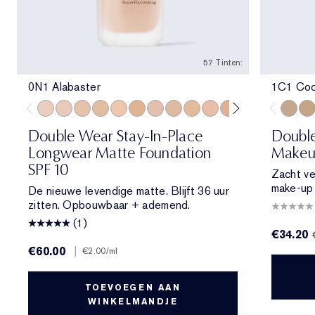
57 Tinten:
0N1 Alabaster
1C1 Coo
0N1 Alabaster
1C0 Shell
1N0 Porcelain
1W0 Warm Porcelain
1N1 Ivory Nude
1W1 Bone
1C2 Petal
1N2 Ecru
1W2 Sand
2C0 Cool Vanilla
2C1 Pure Beige
2N1 Desert Be
2W1 Dawn
2W1.5 N
1C1 Co
2C2 
2W
Double Wear Stay-In-Place
Doubl
Longwear Matte Foundation
Makeu
SPF 10
Zacht ve
make-up d
De nieuwe levendige matte. Blijft 36 uur
zitten. Opbouwbaar + ademend.
(1)
€34.20
€60.00
|
€2.00
/ml
TOEVOEGEN AAN
WINKELMANDJE