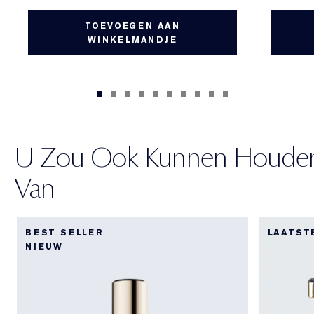
TOEVOEGEN AAN
WINKELMANDJE
U Zou Ook Kunnen Houde
Van
BEST SELLER
LAATST
NIEUW