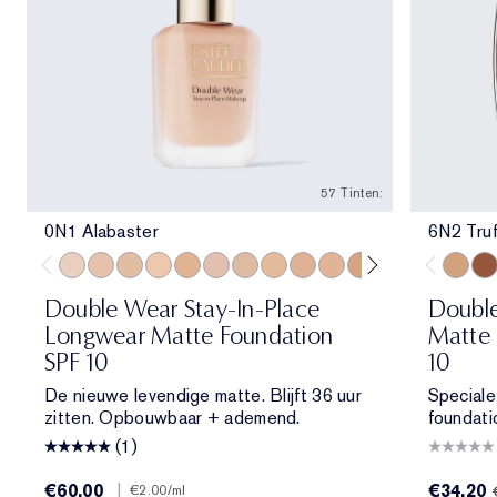
57 Tinten:
0N1 Alabaster
6N2 Truf
0N1 Alabaster
1N0 Porcelain
1W0 Warm Porcelain
1N1 Ivory Nude
1W1 Bone
1C2 Petal
1N2 Ecru
1W2 Sand
2C1 Pure Beige
2N1 Desert Beige
2W1 Dawn
2W1.5 Natural 
2C2 Pale A
2N2 Buf
6N2 Tru
2W2
8N1
Double Wear Stay-In-Place
Double
Longwear Matte Foundation
Matte 
SPF 10
10
De nieuwe levendige matte. Blijft 36 uur
Speciale
zitten. Opbouwbaar + ademend.
foundati
(1)
€60.00
|
€34.20
€2.00
/ml