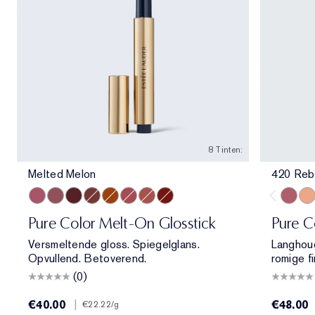
8 Tinten:
Melted Melon
420 Reb
Melted Melon
Melted Mauve
Melted Scarlet
Melted Maple
Melted Tangerine
Melted Rose
Melted Blush
Melted Garnet
420 Re
840
Pure Color Melt-On Glosstick
Pure C
Versmeltende gloss. Spiegelglans.
Langhoud
Opvullend. Betoverend.
romige fi
(0)
€40.00
|
€48.00
€22.22
/g