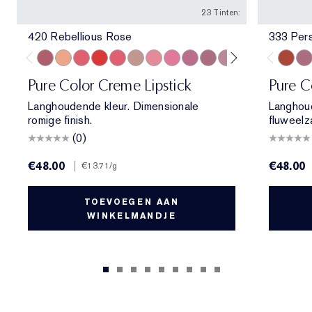
23 Tinten:
420 Rebellious Rose
333 Per
420 Rebellious Rose
840 Show Stopper
857 Unleashed
330 Impassioned
320 Defiant Coral
826 Modern Muse
260 Eccentric
220 Powerful
410 Dynamic
441 Rose Tea
561 Intense Nude
608 Uncontrolla
818 Coveta
692 Insi
333 Pe
440 I
682
Pure Color Creme Lipstick
Pure C
Langhoudende kleur. Dimensionale
Langhou
romige finish.
fluweelz
(0)
€48.00
|
€48.00
€13.71
/g
TOEVOEGEN AAN
WINKELMANDJE