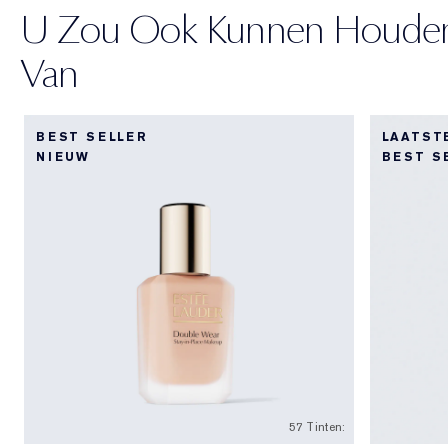
U Zou Ook Kunnen Houde
Van
BEST SELLER
LAATST
NIEUW
BEST S
57 Tinten: