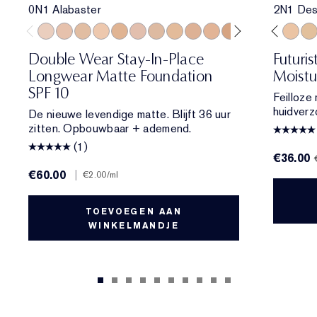
0N1 Alabaster
2N1 Des
0N1 Alabaster
1N0 Porcelain
1W0 Warm Porcelain
1N1 Ivory Nude
1W1 Bone
4W1 Honey Bronze
1C2 Petal
3C2 Pebble
1N2 Ecru
2N2 Buff
1W2 Sand
2C1 Pure Beige
2C1 Pure Beige
1W1 Bone
2N1 Desert Beige
1C1 Cool Bone
2W1 Dawn
1N0 Porcelain
2W1.5 Natural 
1N2 Ecru
2C2 Pale A
2C3 Fresc
2N2 Buf
2N1 De
2W2
1W
Double Wear Stay-In-Place
Futuri
Longwear Matte Foundation
Moistu
SPF 10
Feilloze
huidverz
De nieuwe levendige matte. Blijft 36 uur
zitten. Opbouwbaar + ademend.
(1)
€36.00
€60.00
|
€2.00
/ml
TOEVOEGEN AAN
WINKELMANDJE