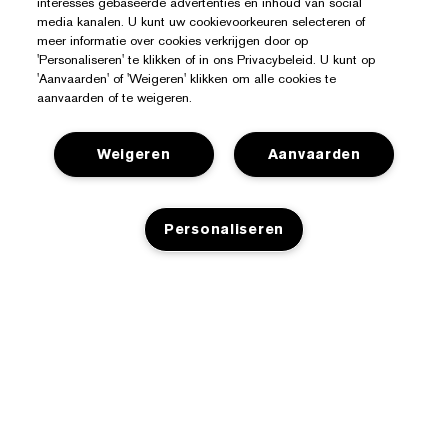
interesses gebaseerde advertenties en inhoud van social
media kanalen. U kunt uw cookievoorkeuren selecteren of
meer informatie over cookies verkrijgen door op
'Personaliseren' te klikken of in ons Privacybeleid. U kunt op
'Aanvaarden' of 'Weigeren' klikken om alle cookies te
aanvaarden of te weigeren.
Weigeren
Aanvaarden
Hulp Nodig?
Personaliseren
Mijn bestelling volgen
Over Estée Lauder
Contact opnemen
Toezeggingen
TOEVOEGEN AAN WINKELMANDJE
Neem contact op met de fabrikant
Shop
Bedrijfsinformatie
Verzendinformatie
Aanbiedingen
Ingrediënten Glossarium
Retourneren en inruilen
Privacy En Voorwaarden
Store Locator
Vacatures
Veelgestelde vragen