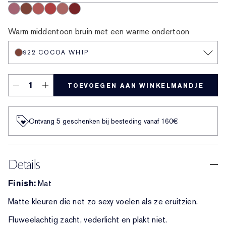
929 Sweet Tart
922 Cocoa Whip
926 Cloud Nine
927 Hot Fuse
921 Air Kiss
935 Shock Me
Warm middentoon bruin met een warme ondertoon
922 COCOA WHIP
TOEVOEGEN AAN WINKELMANDJE
Ontvang 5 geschenken bij besteding vanaf 160€
Details
Finish:
Mat
Matte kleuren die net zo sexy voelen als ze eruitzien.
Fluweelachtig zacht, vederlicht en plakt niet.