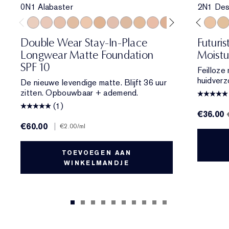
0N1 Alabaster
2N1 Des
0N1 Alabaster
1C0 Shell
1N0 Porcelain
1W0 Warm Porcelain
1N1 Ivory Nude
1W1 Bone
4W1 Honey Bronze
1C2 Petal
3C2 Pebble
1N2 Ecru
2N2 Buff
1W2 Sand
1W1 Bone
2C0 Cool Vanilla
1C1 Cool Bone
2C1 Pure Beige
1N0 Porcelain
2N1 Desert Be
1N2 Ecru
2W1 Dawn
2C3 Fresc
2W1.5 N
2N1 De
2C2 
1W
Double Wear Stay-In-Place
Futuri
Longwear Matte Foundation
Moistu
SPF 10
Feilloze
huidverz
De nieuwe levendige matte. Blijft 36 uur
zitten. Opbouwbaar + ademend.
(1)
€36.00
€60.00
|
€2.00
/ml
TOEVOEGEN AAN
WINKELMANDJE