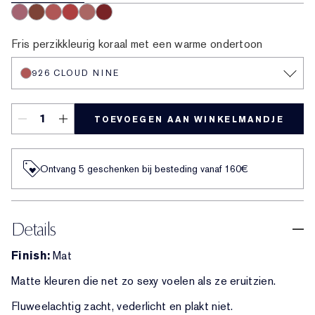
929 Sweet Tart
922 Cocoa Whip
926 Cloud Nine
927 Hot Fuse
921 Air Kiss
935 Shock Me
Fris perzikkleurig koraal met een warme ondertoon
926 CLOUD NINE
TOEVOEGEN AAN WINKELMANDJE
Ontvang 5 geschenken bij besteding vanaf 160€
Details
Finish:
Mat
Matte kleuren die net zo sexy voelen als ze eruitzien.
Fluweelachtig zacht, vederlicht en plakt niet.