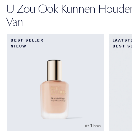
U Zou Ook Kunnen Houde
Van
BEST SELLER
LAATST
NIEUW
BEST S
57 Tinten: