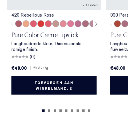
23 Tinten:
420 Rebellious Rose
333 Per
420 Rebellious Rose
840 Show Stopper
857 Unleashed
330 Impassioned
320 Defiant Coral
826 Modern Muse
260 Eccentric
220 Powerful
410 Dynamic
441 Rose Tea
561 Intense Nude
608 Uncontrolla
818 Coveta
692 Insi
333 Pe
440 I
682
Pure Color Creme Lipstick
Pure C
Langhoudende kleur. Dimensionale
Langhou
romige finish.
fluweelz
(0)
€48.00
|
€48.00
€13.71
/g
TOEVOEGEN AAN
WINKELMANDJE