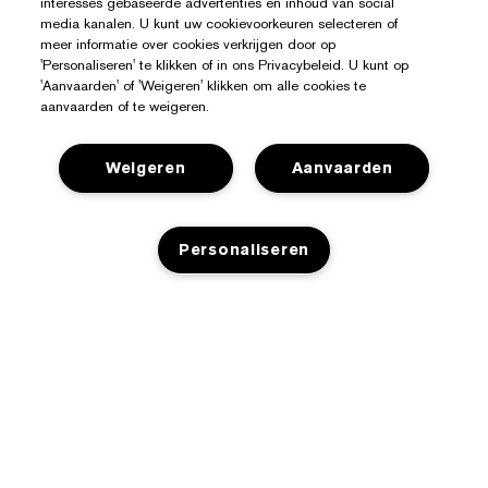
interesses gebaseerde advertenties en inhoud van social
media kanalen. U kunt uw cookievoorkeuren selecteren of
meer informatie over cookies verkrijgen door op
'Personaliseren' te klikken of in ons Privacybeleid. U kunt op
'Aanvaarden' of 'Weigeren' klikken om alle cookies te
aanvaarden of te weigeren.
Weigeren
Aanvaarden
Hulp Nodig?
Personaliseren
Mijn bestelling volgen
Over Estée Lauder
Contact opnemen
Toezeggingen
TOEVOEGEN AAN WINKELMANDJE
Neem contact op met de fabrikant
Shop
Bedrijfsinformatie
Verzendinformatie
Aanbiedingen
Ingrediënten Glossarium
Retourneren en inruilen
Privacy En Voorwaarden
Store Locator
Vacatures
Veelgestelde vragen