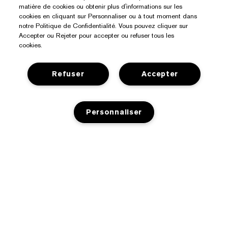
matière de cookies ou obtenir plus d'informations sur les
cookies en cliquant sur Personnaliser ou à tout moment dans
notre Politique de Confidentialité. Vous pouvez cliquer sur
Accepter ou Rejeter pour accepter ou refuser tous les
cookies.
Refuser
Accepter
Besoin D’aide ?
Personnaliser
Suivre ma commande
À Propos D’Estée Lauder
Nous contacter
Engagements
Contacter le fabricant
RUPTURE DE STOCK
Acheter
Informations d’entreprise
Informations de livraison
Offres Spéciales
Glossaire des ingrédients
Retours et échanges
Confidentialité Et Conditions Générales
Trouver un magasin
Emplois
FAQ
Politique de confidentialité