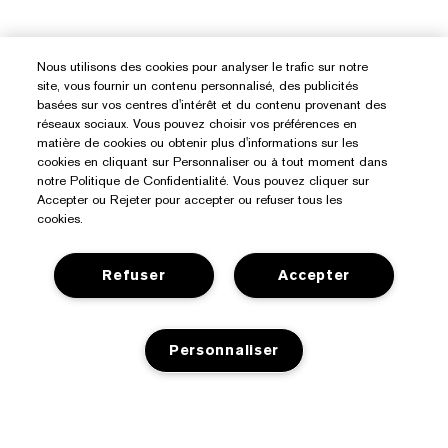
Nous utilisons des cookies pour analyser le trafic sur notre
site, vous fournir un contenu personnalisé, des publicités
basées sur vos centres d'intérêt et du contenu provenant des
réseaux sociaux. Vous pouvez choisir vos préférences en
matière de cookies ou obtenir plus d'informations sur les
cookies en cliquant sur Personnaliser ou à tout moment dans
notre Politique de Confidentialité. Vous pouvez cliquer sur
Accepter ou Rejeter pour accepter ou refuser tous les
cookies.
Besoin D’aide ?
Refuser
Accepter
Suivre ma commande
À Propos D’Estée Lauder
Personnaliser
Nous contacter
Engagements
Contacter le fabricant
Acheter
Informations d’entreprise
Informations de livraison
Offres Spéciales