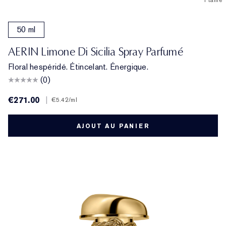
1 taille
50 ml
AERIN Limone Di Sicilia Spray Parfumé
Floral hespéridé. Étincelant. Énergique.
(0)
€271.00
|
€5.42
/ml
AJOUT AU PANIER