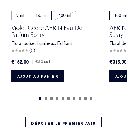
7 ml
50 ml
100 ml
100 ml
Violet Cèdre AERIN Eau De
AERIN 
Parfum Spray
Spray
Floral boisé. Lumineux. Édifiant.
Floral dé
(0)
€152.00
|
€316.00
€3.04
/ml
AJOUT AU PANIER
AJOU
DÉPOSER LE PREMIER AVIS