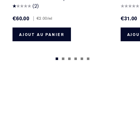
(2)
€60.00
|
€31.00
€2.00
/ml
AJOUT AU PANIER
AJOU