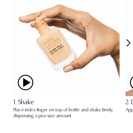
1. Shake
2.
Place index finger on top of bottle and shake firmly,
App
dispensing a pea-size amount.