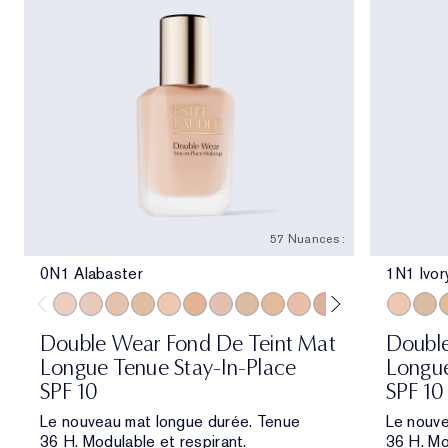
57 Nuances :
0N1 Alabaster
1N1 Ivor
0N1 Alabaster
1C0 Shell
1N0 Porcelain
1W0 Warm Porcelain
1N1 Ivory Nude
1W1 Bone
1C2 Petal
1N2 Ecru
1W2 Sand
2C0 Cool Vanilla
2C1 Pure Beige
2N1 Desert Be
2W1 Dawn
1N1 Ivor
2W1.5 N
1N2 
2C2 
1
Double Wear Fond De Teint Mat
Double
Longue Tenue Stay-In-Place
Longue
SPF 10
SPF 10
Le nouveau mat longue durée. Tenue
Le nouve
36 H. Modulable et respirant.
36 H. Mo