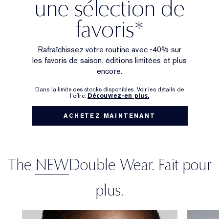
une sélection de
Traitement ciblé
Resilience Multi-Effect
Essentiels SPF
Démaquillant
Chercheur de Fond de Teint
White Linen
Wild Geranium
Coffrets et cadeaux AERIN
favoris*
Soins des lèvres
Collection Pink Ribbon
Dernière Chance
Recharges de maquillage
Dernière Chance
Private Collection
Fleur De Peony
Trouvez votre parfum
Rafraîchissez votre routine avec -40% sur
les favoris de saison, éditions limitées et plus
La beauté rechargeable
La beauté rechargeable
La maison d’Estée Lauder
Tuberose Gardenia
Le Monde d'AERIN
encore.
Dans la limite des stocks disponibles. Voir les détails de
l’offre.
Découvrez-en plus.
ACHETEZ MAINTENANT
The
NEW
Double Wear. Fait pour
plus.