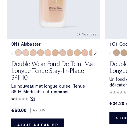
57 Nuances :
0N1 Alabaster
1C1 Coo
0N1 Alabaster
1C0 Shell
1N0 Porcelain
1W0 Warm Porcelain
1N1 Ivory Nude
1W1 Bone
1C2 Petal
1N2 Ecru
1W2 Sand
2C0 Cool Vanilla
2C1 Pure Beige
2N1 Desert Be
2W1 Dawn
2W1.5 N
1C1 Co
2C2 
2W
Double Wear Fond De Teint Mat
Double
Longue Tenue Stay-In-Place
Longue
SPF 10
Un fond 
délicate
Le nouveau mat longue durée. Tenue
36 H. Modulable et respirant.
(2)
€34.20
€60.00
|
€2.00
/ml
AJOU
AJOUT AU PANIER