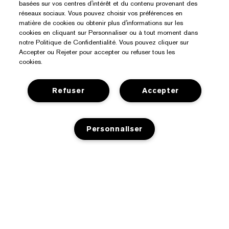
basées sur vos centres d'intérêt et du contenu provenant des
réseaux sociaux. Vous pouvez choisir vos préférences en
matière de cookies ou obtenir plus d'informations sur les
cookies en cliquant sur Personnaliser ou à tout moment dans
notre Politique de Confidentialité. Vous pouvez cliquer sur
Accepter ou Rejeter pour accepter ou refuser tous les
cookies.
Refuser
Accepter
Besoin D’aide ?
Personnaliser
Suivre ma commande
À Propos D’Estée Lauder
Nous contacter
Engagements
AJOUT AU PANIER
Contacter le fabricant
Acheter
Informations d’entreprise
Informations de livraison
Offres Spéciales
Glossaire des ingrédients
Retours et échanges
Confidentialité Et Conditions Générales
Trouver un magasin