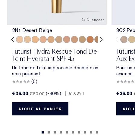
24 Nuances :
2N1 Desert Beige
3C2 Peb
ol Bone
 Porcelain
1N2 Ecru
2C3 Fresco
2N1 Desert Beige
1W2 Sand
2W1 Dawn
3N1 Ivory Beige
3W1 Tawny
3W2 Cashew
3N2 Wheat
4N1 Shell Beige
4N2 Spiced Sand
5W1 Bronze
5W2 Rich Caramel
6N2 Mocha
6W1 Sanda
7N2 Ric
3C2 Pe
8N2 
1C1
Futurist Hydra Rescue Fond De
Futuri
Teint Hydratant SPF 45
Aux Ex
Un fond de teint impeccable doublé d’un
Pour un 
soin puissant.
science.
(0)
€36.00
(-40%)
|
€36.00
€60.00
€1.03
/ml
AJOUT AU PANIER
AJOU