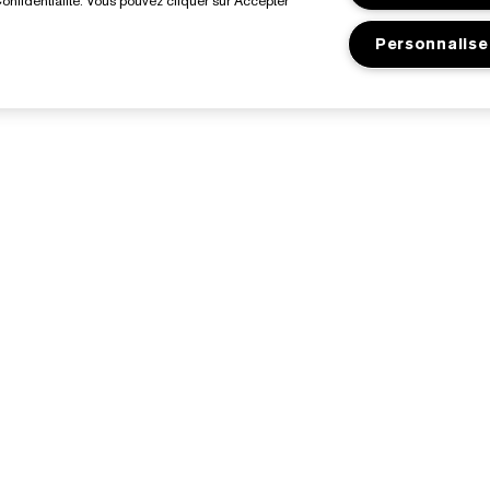
onfidentialité. Vous pouvez cliquer sur Accepter
Personnalise
À Propos D’Estée Lauder
Acheter
Engagements
Offres Spéciales
nformations d’entreprise
Trouver un magasin
lossaire des ingrédients
mplois