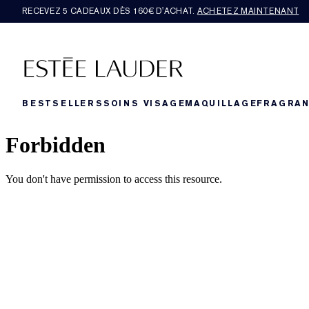
RECEVEZ 5 CADEAUX DÈS 160€ D'ACHAT.
ACHETEZ MAINTENANT
BESTSELLERS
SOINS VISAGE
MAQUILLAGE
FRAGRA