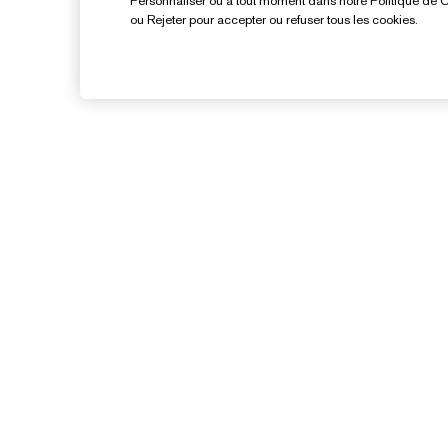
Personnaliser ou à tout moment dans notre Politique de C
ou Rejeter pour accepter ou refuser tous les cookies.
Besoin D’aide ?
Suivre ma commande
Nous contacter
I
Contacter le fabricant
G
Informations de livraison
E
Retours et échanges
FAQ
Chat en direct