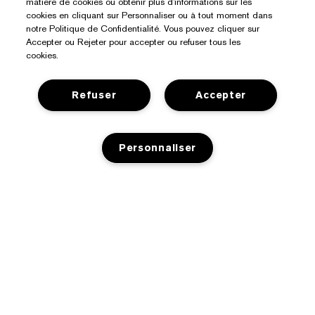
matière de cookies ou obtenir plus d'informations sur les
cookies en cliquant sur Personnaliser ou à tout moment dans
notre Politique de Confidentialité. Vous pouvez cliquer sur
Accepter ou Rejeter pour accepter ou refuser tous les
cookies.
Refuser
Accepter
Personnaliser
Besoin D’aide ?
Suivre ma commande
À Propos D’Estée Lauder
Nous contacter
AJOUT AU PANIER
Engagements
Contacter le fabricant
Acheter
Informations d’entreprise
Informations de livraison
Offres Spéciales
Glossaire des ingrédients
Retours et échanges
Confidentialité Et Conditions Générales
Trouver un magasin
Emplois