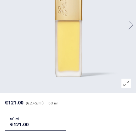
Traitement ciblé
Resilience Multi-Effect
Essentiels SPF
Démaquillant
Chercheur de Fond de Teint
White Linen
Wild Geranium
Coffrets et cadeaux AERIN
Soins des lèvres
Collection Pink Ribbon
Dernière Chance
Recharges de maquillage
Dernière Chance
Private Collection
Fleur De Peony
Trouvez votre parfum
La beauté rechargeable
La beauté rechargeable
La maison d’Estée Lauder
Tuberose Gardenia
Le Monde d'AERIN
€121.00
€2.42
/ml
50 ml
50 ml
€121.00