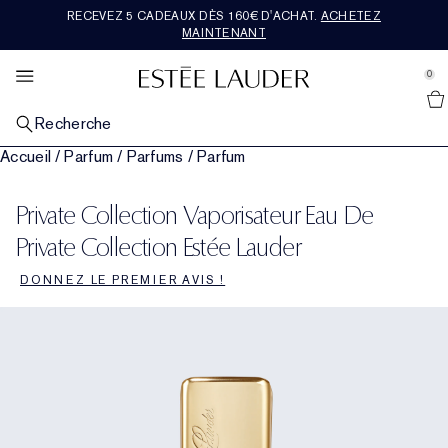
RECEVEZ 5 CADEAUX DÈS 160€ D'ACHAT.
ACHETEZ
SOINS VISAGE
BESTSELLERS
MAQUILLAGE
FRAGRANCE
RE-NUTRIV
EXPLORER
CADEAUX
OFFRES
AERIN
MAINTENANT
se Sidebar Navigation
Clo
Clo
Clo
Clo
Clo
Clo
Clo
Clo
Clo
DÉCOUVRIR TOUS LES BESTSELLERS
TOUT LE SOIN
TOUT LE MAQUILLAGE
TOUT LE PARFUM
SHOP ALLE SETS & CADEAUS
ACHETER RE-NUTRIV
ACHETER AERIN
NOUVEAUTÉS
VOIR TOUTES LES OFFRES
0
::elc_general.menu::
Découvrir toutes les nouveautés
Estée Lauder
PAR CATÉGORIE
PAR CATÉGORIE
MAQUILLAGE POUR LE VISAGE
PAR CATÉGORIE
GIFTS BY PRICE​
PAR CATÉGORIE
COLLECTION CLASSIQUE
SERVICES ET OUTILS
CARACTÉRISTIQUES
Recherche
Bestsellers Soin
Nouveautés Soin
Découvrir tous les produits de maquillage visage
Parfum
Moins de 50€
Hydratant
Acheter Fragrance Collection
Nouveautés Soin
Discutez en direct avec un Expert
Dernière Chance
Accueil
/
Parfum
/
Parfums
/
Parfum
PAR PRÉOCCUPATION
MAQUILLAGE POUR LES LÈVRES
COLLECTIONS
PAR CATÉGORIE
COLLECTIONS
ROSE PREMIER COLLECTION
TENDANCE ACTUELLE
Bestsellers Maquillage
Sérum Réparateur
Peau terne et fatiguée
Nouveautés Maquillage
Découvrir tous les produits de maquillage lèvres
Nouveautés Parfum
La Collection Legacy
Entre 50€ ete 100€
Coffrets et Cadeaux de Soin
Soin pour les Yeux
Ultimate Diamond
Mediterranean Honeysuckle
Acheter Rose Premier Collection
Nouveautés Maquillage
Trouver ma routine de soins
Découvrir toutes les tendances
Formats Voyage
Private Collection Vaporisateur Eau De
COLLECTIONS
MAQUILLAGE POUR LES YEUX
PAR FAMILLE DE PARFUMS
FORMAT VOYAGE
CARACTÉRISTIQUES
COLLECTION PREMIÈRE
NOS VALEURS ET AMBITIONS
Bestsellers Parfum
Hydratant
Rides et ridules
Advanced Night Repair
Fonds de teint
Rouge à Lèvres
Découvrir tous les produits de maquillage yeux
Corps & Bain
Beautiful
Floral opulent
Plus de 100€
Coffrets et Cadeaux de Maquillage
Découvrir tous les formats voyage
Sérum Réparateur
Ultimate Lift Regenerating Youth
Institut de Longévité de la Peau
Amber Musk
Rose de Grasse
Acheter Premier Collection
Nouveautés Parfum
Chercheur de Fond de Teint
Citoyenneté
Livraison offerte
Private Collection Estée Lauder
CARACTÉRISTIQUES
CARACTÉRISTIQUES
CARACTÉRISTIQUES
CARACTÉRISTIQUES
DONNEZ LE PREMIER AVIS !
Soin pour les Yeux
Perte de fermeté
Revitalizing Supreme+
Découvrez Le Pouvoir de la Nuit
Anticernes
Rouge à lèvres liquide
Fards à paupières
Double Wear
Cologne pour homme
Beautiful Magnolia
Floral léger
Coffrets et Cadeaux de Parfum
Coffrets et Cadeaux de Parfum
Soin Spécifique
Ultimate Lift Age Correcting
Recharges Re-Nutriv
Hibiscus Palm
Rose de Grasse Rouge
Tuberose
Nouveautés
Durabilité.
Masques
Pores apparents et peaux grasses
DayWear et NightWear
Essentiels de nuit
Blush, bronzer et illuminateur
Gloss
Mascaras
Pure Color
Bougies
Youth-Dew
Chaud et épicé
Dernière Chance
Coffrets et Cadeaux de Luxe
Maquillage
Re-nutriv classique
Héritage
Cedar Violet
Rose De Grasse Joyful Bloom
Limone Di Sicilia
Bestsellers
Glossaire des ingrédients
Nettoyant et Démaquillant
Nutritious
Coffrets et Cadeaux de Soin
Poudre et palettes
Crayon à lèvres
Crayons pour les yeux
Coffrets et Cadeaux de Maquillage
Coffret Pleasures
Boisé et terreux
Cadeaux pour lui
Ikat Jasmine
Rose De Grasse Pour Les Filles
Ambrette De Noir
Corps & Bain
Tonifiant et lotion de traitement
Perfectionist
Trouver ma routine de soins
Bases de teint
Soins des lèvres
Sourcils
The Complexion Destination
Bronze Goddess
Frais et fruité
Lilac Path
Rose Corps & Bain
Formats Voyage