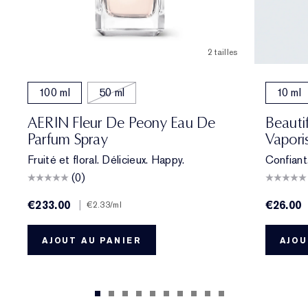
2 tailles
100 ml
50 ml
10 ml
AERIN Fleur De Peony Eau De
Beauti
Parfum Spray
Vapori
Fruité et floral. Délicieux. Happy.
Confiant,
(0)
€233.00
|
€26.00
€2.33
/ml
AJOUT AU PANIER
AJOU