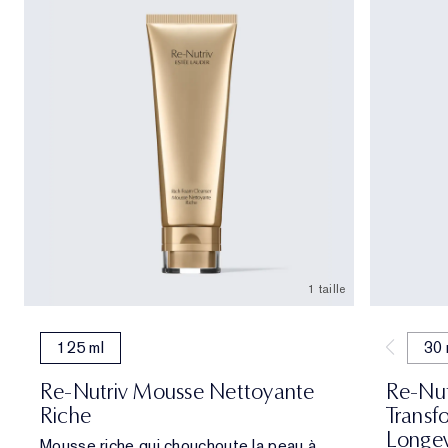
1 taille
125 ml
30 
Re-Nutriv Mousse Nettoyante
Re-Nut
Riche
Transfo
Longev
Mousse riche qui chouchoute la peau à