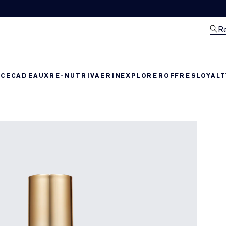
R
NCE
CADEAUX
RE-NUTRIV
AERIN
EXPLORER
OFFRES
LOYAL