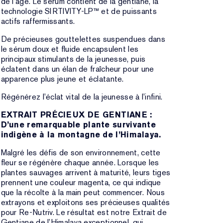
de l’âge. Le sérum contient de la gentiane, la
technologie SIRTIVITY-LP™ et de puissants
actifs raffermissants.
De précieuses gouttelettes suspendues dans
le sérum doux et fluide encapsulent les
principaux stimulants de la jeunesse, puis
éclatent dans un élan de fraîcheur pour une
apparence plus jeune et éclatante.
Régénérez l’éclat vital de la jeunesse à l’infini.
EXTRAIT PRÉCIEUX DE GENTIANE :
D’une remarquable plante survivante
indigène à la montagne de l’Himalaya.
Malgré les défis de son environnement, cette
fleur se régénère chaque année. Lorsque les
plantes sauvages arrivent à maturité, leurs tiges
prennent une couleur magenta, ce qui indique
que la récolte à la main peut commencer. Nous
extrayons et exploitons ses précieuses qualités
pour Re-Nutriv. Le résultat est notre Extrait de
Gentiane de l’Himalaya exceptionnel, qui