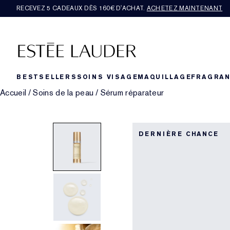
RECEVEZ 5 CADEAUX DÈS 160€ D'ACHAT.
ACHETEZ MAINTENANT
BESTSELLERS
SOINS VISAGE
MAQUILLAGE
FRAGRA
Accueil
/
Soins de la peau
/
Sérum réparateur
DERNIÈRE CHANCE