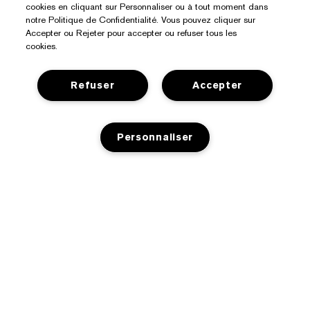
cookies en cliquant sur Personnaliser ou à tout moment dans
notre Politique de Confidentialité. Vous pouvez cliquer sur
Accepter ou Rejeter pour accepter ou refuser tous les
cookies.
Refuser
Accepter
Besoin D’aide ?
Personnaliser
Suivre ma commande
À Propos D’Estée Lauder
Nous contacter
AJOUT AU PANIER
Engagements
Contacter le fabricant
Acheter
Informations d’entreprise
Informations de livraison
Offres Spéciales
Glossaire des ingrédients
Retours et échanges
Confidentialité Et Conditions Générales
Trouver un magasin
Emplois
FAQ
Politique de confidentialité