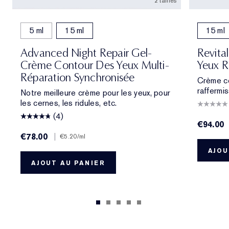
2 tailles
5 ml
15 ml
15 ml
Advanced Night Repair Gel-
Revita
Crème Contour Des Yeux Multi-
Yeux R
Réparation Synchronisée
Crème co
raffermis
Notre meilleure crème pour les yeux, pour
les cernes, les ridules, etc.
(4)
€94.00
€78.00
|
€5.20
/ml
AJOU
AJOUT AU PANIER