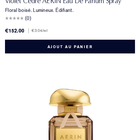
Violet Cèdre AERIN Eau De Parfum Spray
Floral boisé. Lumineux. Édifiant.
(0)
€152.00
|
€3.04
/ml
AJOUT AU PANIER