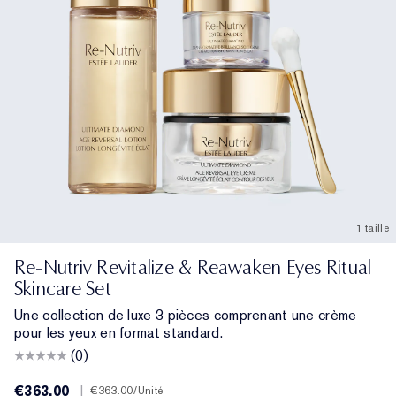
Traitement ciblé
Resilience Multi-Effect
Essentiels SPF
Démaquillant
Chercheur de Fond de Teint
White Linen
Wild Geranium
Coffrets et cadeaux AERIN
Soins des lèvres
Collection Pink Ribbon
Dernière Chance
Recharges de maquillage
Dernière Chance
Private Collection
Fleur De Peony
Trouvez votre parfum
La beauté rechargeable
La beauté rechargeable
La maison d’Estée Lauder
Tuberose Gardenia
Le Monde d'AERIN
1 taille
Re-Nutriv Revitalize & Reawaken Eyes Ritual
Skincare Set
Une collection de luxe 3 pièces comprenant une crème
pour les yeux en format standard.
(0)
€363.00
|
€363.00
/Unité