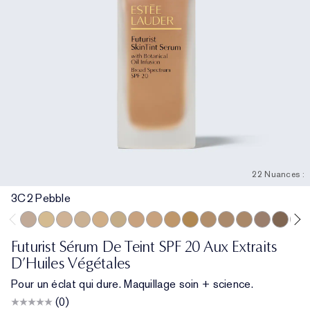
22 Nuances :
3C2 Pebble
3C2 Pebble
1C1 Cool Bone
1N1 Ivory Nude
0N1 Alabaster
2W1 Dawn
1W1 Bone
1N2 Ecru
3W1 Tawny
3N1 Ivory Beige
3N2 Wheat
2C0 Cool Vanilla
4N2 Spiced Sand
4N1 Shell Beig
2C3 Fresco
5C1 Ric
5W1
Futurist Sérum De Teint SPF 20 Aux Extraits
D’Huiles Végétales
Pour un éclat qui dure. Maquillage soin + science.
(0)