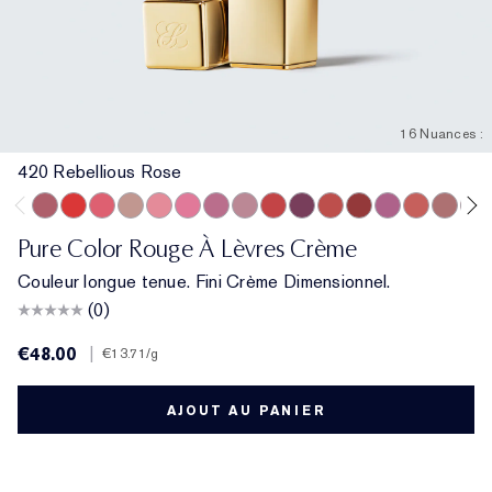
16 Nuances :
420 Rebellious Rose
420 Rebellious Rose
330 Impassioned
320 Defiant Coral
826 Modern Muse
260 Eccentric
220 Powerful
410 Dynamic
561 Intense Nude
608 Uncontrollable
440 Irresistible
333 Persuasive
541 LA Noir
450 Insolent Pl
360 Fierce
862 Unt
882 
Pure Color Rouge À Lèvres Crème
Couleur longue tenue. Fini Crème Dimensionnel.
(0)
€48.00
|
€13.71
/g
AJOUT AU PANIER