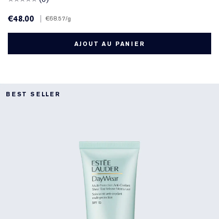
€48.00
|
€68.57
/g
AJOUT AU PANIER
BEST SELLER