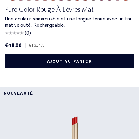
333 Persuasive
682 Love Bite
828 In Control
420 Rebellious Rose
669 Stolen Heart
836 Captivated
888 Power Kiss
699 Fragile Ego
571 Independent
569 Fearless
567 Knowing
689 Dark Desire
682 After Hour
480 Suit Up
460 Thri
688 
Pure Color Rouge À Lèvres Mat
Une couleur remarquable et une longue tenue avec un fini
mat velouté. Rechargeable.
(0)
€48.00
|
€13.71
/g
AJOUT AU PANIER
NOUVEAUTÉ