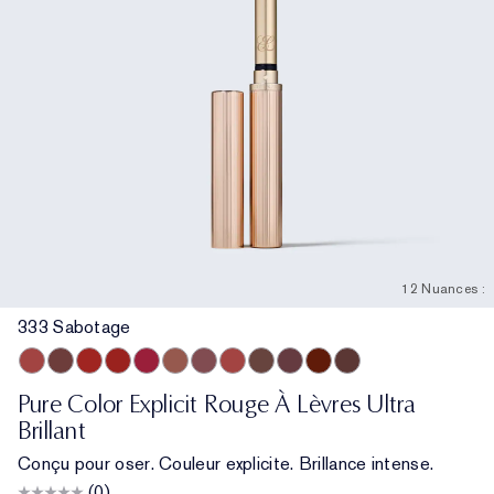
12 Nuances :
333 Sabotage
333 Sabotage
404 No Tomorrow
914 Adrenaline Rush
419 Playtime
915 Score to Settle
903 Wrong Number
119 Out of Time
940 Without Pause
902 Call 555
321 Shhhh...
222 Heat of the Moment
803 Second Glance
Pure Color Explicit Rouge À Lèvres Ultra
Brillant
Conçu pour oser. Couleur explicite. Brillance intense.
(0)