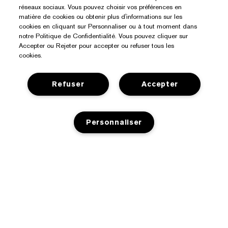
réseaux sociaux. Vous pouvez choisir vos préférences en
Besoin D’aide ?
matière de cookies ou obtenir plus d'informations sur les
cookies en cliquant sur Personnaliser ou à tout moment dans
Suivre ma commande
notre Politique de Confidentialité. Vous pouvez cliquer sur
À Propos D’Estée Lauder
Accepter ou Rejeter pour accepter ou refuser tous les
Nous contacter
cookies.
Engagements
Contacter le fabricant
Acheter
Informations d’entreprise
Refuser
Accepter
Informations de livraison
Offres Spéciales
Glossaire des ingrédients
Retours et échanges
Confidentialité Et Conditions Générales
Trouver un magasin
Emplois
Personnaliser
FAQ
Politique de confidentialité
Chat en direct
Conditions générales
Conditions d’utilisation
Gérer les cookies du site
::elc_common.copyright::