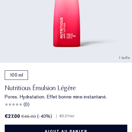
1 taille
100 ml
Nutritious Émulsion Légère
Pores. Hydratation. Effet bonne mine instantané.
(0)
€27.00
(-40%)
|
€45.00
€0.27
/ml
AJOUT AU PANIER