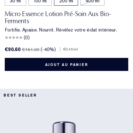
30 ml
100 ml
200 ml
400 ml
Micro Essence Lotion Pré-Soin Aux Bio-
Ferments
Fortifie. Apaise. Nourrit. Révélez votre éclat intérieur.
(0)
€90.60
(-40%)
|
€151.00
€0.45
/ml
AJOUT AU PANIER
BEST SELLER