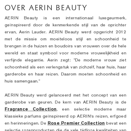
OVER AERIN BEAUTY
Gerichte behandeling
Reslilience Multi-Effect
Essentials met SPF
Make-upremover
Foundation Finder
White Linen
Wild Geranium
Sets en cadeaus van AERIN
AERIN Beauty is een internationaal luxegeurmerk,
Lipverzorging
Pink Ribbon-collectie
Laatste kans
Make-up navullingen
Laatste kans
Private collectie
Fleur De Peony
Fragrance Vinder
geïnspireerd door de kenmerkende stijl van de oprichter
ervan, Aerin Lauder. AERIN Beauty werd opgericht 2012
Navulbare schoonheid
Navulbare schoonheid
Het huis van Estée Lauder
Tuberose Gardenia
Wereld van AERIN
met de missie om moeiteloos stijl en schoonheid te
brengen in de huizen en boudoirs van vrouwen over de hele
wereld en staat symbool voor moderne vrouwelijkheid en
verfijnde elegantie. Aerin zegt: "De moderne vrouw ziet
schoonheid als een verlengstuk van zichzelf, haar huis, haar
garderobe en haar reizen. Daarom moeten schoonheid en
huis samengaan."
AERIN Beauty werd gelanceerd met het concept van een
garderobe van geuren. De kern van AERIN Beauty is de
Fragrance Collection
, een selectie moderne maar
klassieke parfums geïnspireerd op AERIN‘s reizen, erfgoed
en herinneringen. De
Rose Premier Collection
bevat een
selectie rozenproducten die de vele tijdloze kwaliteiten van