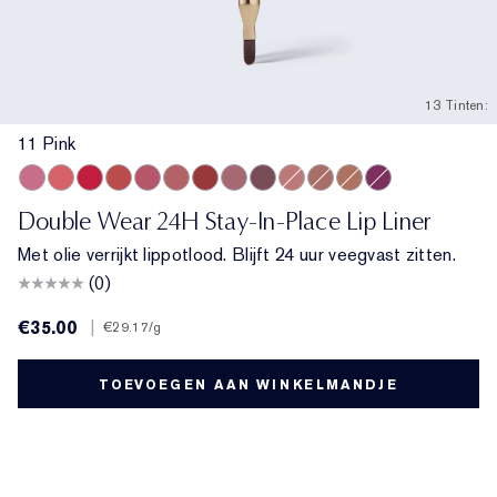
13 Tinten:
11 Pink
11 Pink
13 Coral
18 Red
333 Persuasive
420 Rebellious Rose
14 Rose
557 Fragile Ego
17 Mauve
10 Chestnut
15 Blush
8 Spice
9 Taupe
16 Plum
Double Wear 24H Stay-In-Place Lip Liner
Met olie verrijkt lippotlood. Blijft 24 uur veegvast zitten.
(0)
€35.00
|
€29.17
/g
TOEVOEGEN AAN WINKELMANDJE