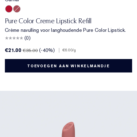
Carnal
Rebellious Rose
Pure Color Creme Lipstick Refill
Crème navulling voor langhoudende Pure Color Lipstick.
(0)
€21.00
(-40%)
|
€35.00
€6.00
/g
TOEVOEGEN AAN WINKELMANDJE