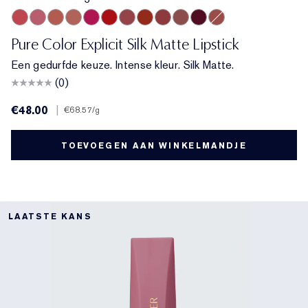
212 Electric Nights
112 HIGH FREQUENCY
201 Ulterior Motive
101 Static
302 Last Impression
303 Heartbeet
110 Wrong Place, Right Time
120 Temperature Rising
115 Off the Record
301 Smokescreen
211 Night Moves
106 Double or Nothi
Pure Color Explicit Silk Matte Lipstick
Een gedurfde keuze. Intense kleur. Silk Matte.
(0)
€48.00
|
€68.57
/g
TOEVOEGEN AAN WINKELMANDJE
LAATSTE KANS