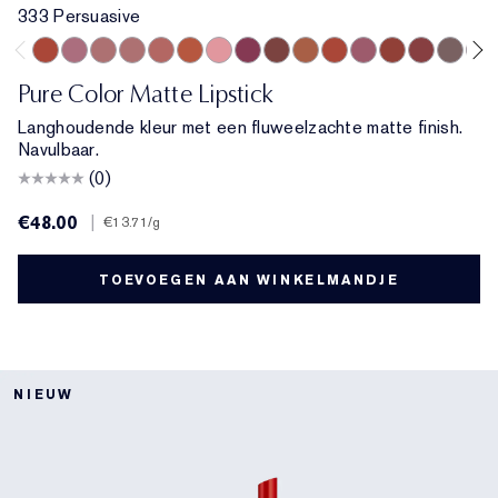
333 Persuasive
333 Persuasive
682 Love Bite
828 In Control
420 Rebellious Rose
669 Stolen Heart
836 Captivated
856 Object of Desire
888 Power Kiss
699 Fragile Ego
681 Lure You In
571 Independent
809 Secret Scanda
569 Fearless
690 Don’t 
567 Kno
689 
Pure Color Matte Lipstick
Langhoudende kleur met een fluweelzachte matte finish.
Navulbaar.
(0)
€48.00
|
€13.71
/g
TOEVOEGEN AAN WINKELMANDJE
NIEUW