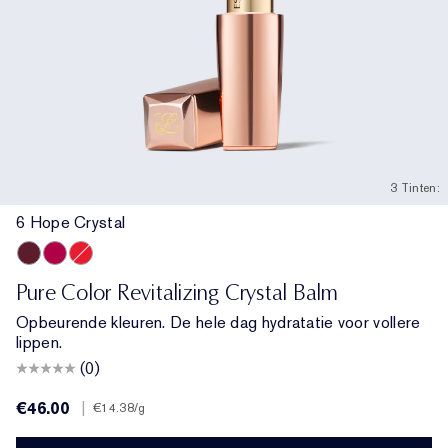
3 Tinten:
6 Hope Crystal
6 Hope Crystal
5 Love Crystal
3 Sun Crystal
Pure Color Revitalizing Crystal Balm
Opbeurende kleuren. De hele dag hydratatie voor vollere
lippen.
(0)
€46.00
|
€14.38
/g