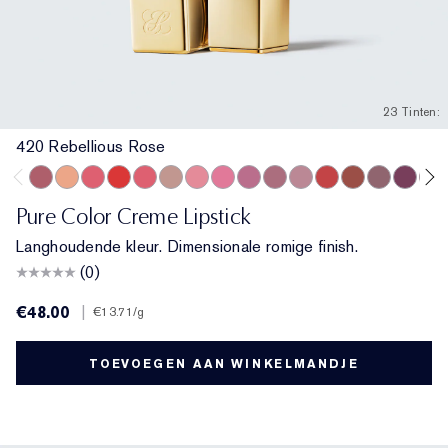
23 Tinten:
420 Rebellious Rose
420 Rebellious Rose
840 Show Stopper
857 Unleashed
330 Impassioned
320 Defiant Coral
826 Modern Muse
260 Eccentric
220 Powerful
410 Dynamic
441 Rose Tea
561 Intense Nude
608 Uncontrollable
818 Covetable
692 Insider
440 Irre
333 
Pure Color Creme Lipstick
Langhoudende kleur. Dimensionale romige finish.
(0)
€48.00
|
€13.71
/g
TOEVOEGEN AAN WINKELMANDJE