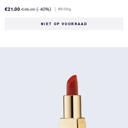
€21.00
(-40%)
|
€35.00
€6.00
/g
NIET OP VOORRAAD