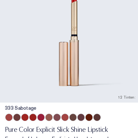
12 Tinten:
333 Sabotage
333 Sabotage
404 No Tomorrow
914 Adrenaline Rush
419 Playtime
915 Score to Settle
903 Wrong Number
119 Out of Time
940 Without Pause
902 Call 555
321 Shhhh...
222 Heat of the Moment
803 Second Glance
Pure Color Explicit Slick Shine Lipstick