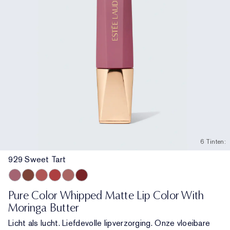
6 Tinten:
929 Sweet Tart
929 Sweet Tart
922 Cocoa Whip
926 Cloud Nine
927 Hot Fuse
921 Air Kiss
935 Shock Me
Pure Color Whipped Matte Lip Color With
Moringa Butter
Licht als lucht. Liefdevolle lipverzorging. Onze vloeibare