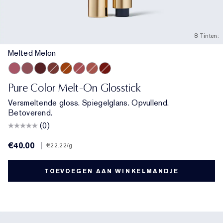
8 Tinten:
Melted Melon
Melted Melon
Melted Mauve
Melted Scarlet
Melted Maple
Melted Tangerine
Melted Rose
Melted Blush
Melted Garnet
Pure Color Melt-On Glosstick
Versmeltende gloss. Spiegelglans. Opvullend.
Betoverend.
(0)
€40.00
|
€22.22
/g
TOEVOEGEN AAN WINKELMANDJE