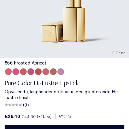
8 Tinten:
566 Frosted Apricot
566 Frosted Apricot
565 Starlit Pink
546 Angel Lips
223 Candy
333 Persuasive
420 Rebellious Rose
130 Slow Burn
221 Pink Parfait
Pure Color Hi-Lustre Lipstick
Opvallende, langhoudende kleur in een glinsterende Hi-
Lustre finish.
(0)
€26.40
(-40%)
|
€44.00
€7.54
/g