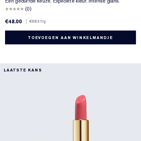
Een gedurfde keuze. Expliciete kleur. Intense glans.
(0)
€48.00
|
€68.57
/g
TOEVOEGEN AAN WINKELMANDJE
LAATSTE KANS