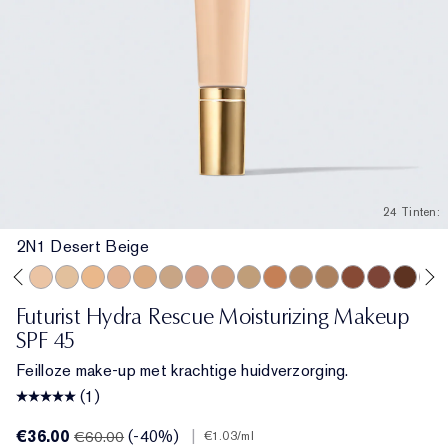
24 Tinten:
2N1 Desert Beige
Bone
rcelain
 Ecru
2C3 Fresco
2N1 Desert Beige
1W2 Sand
2W1 Dawn
3N1 Ivory Beige
3W1 Tawny
3W2 Cashew
3N2 Wheat
4N1 Shell Beige
4N2 Spiced Sand
5W1 Bronze
5W2 Rich Caramel
6N2 Mocha
6W1 Sandalwo
7N2 Rich A
8N2 Ric
2C1
Futurist Hydra Rescue Moisturizing Makeup
SPF 45
Feilloze make-up met krachtige huidverzorging.
(1)
€36.00
(-40%)
|
€60.00
€1.03
/ml