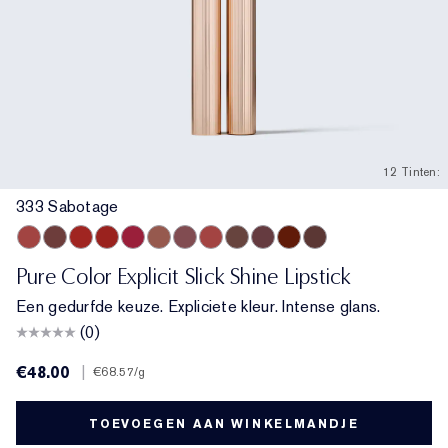
12 Tinten:
333 Sabotage
333 Sabotage
404 No Tomorrow
914 Adrenaline Rush
419 Playtime
915 Score to Settle
903 Wrong Number
119 Out of Time
940 Without Pause
902 Call 555
321 Shhhh...
222 Heat of the Moment
803 Second Glance
Pure Color Explicit Slick Shine Lipstick
Een gedurfde keuze. Expliciete kleur. Intense glans.
(0)
€48.00
|
€68.57
/g
TOEVOEGEN AAN WINKELMANDJE