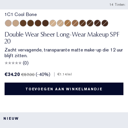
14 Tinten:
1C1 Cool Bone
1C1 Cool Bone
2W1 Dawn
5W2 Rich Caramel
6W1 Sandalwood
6C1 Rich Cocoa
7N1 Deep Amber
2C0 Cool Vanilla
1W1 Bone
4W1 Honey Bronze
4C3 Softan
5N2 Amber Honey
6N2 Truffle
8C1 Rich Java
8N1 Espress
Double Wear Sheer Long-Wear Makeup SPF
20
Zacht vervagende, transparante matte make-up die 12 uur
blijft zitten.
(0)
€34.20
(-40%)
|
€57.00
€1.14
/ml
TOEVOEGEN AAN WINKELMANDJE
NIEUW