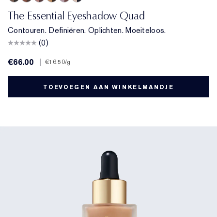
Prenup
Gallery Hop
Après Spree
Getaway
Power Brunch
Poolside
The Essential Eyeshadow Quad
Contouren. Definiëren. Oplichten. Moeiteloos.
(0)
€66.00
|
€16.50
/g
TOEVOEGEN AAN WINKELMANDJE