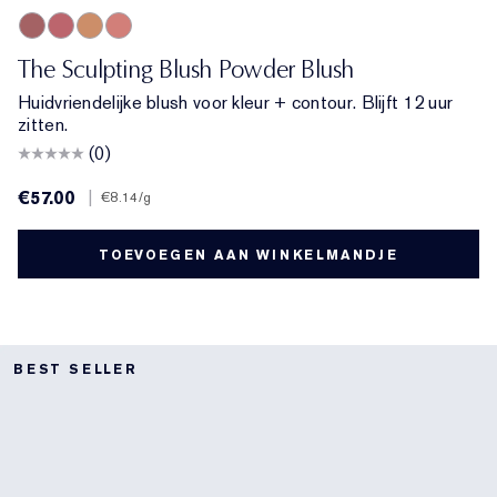
Rebellious Rose
Pink Kiss
Magnetic Glow
Peach Passion
The Sculpting Blush Powder Blush
Huidvriendelijke blush voor kleur + contour. Blijft 12 uur
zitten.
(0)
€57.00
|
€8.14
/g
TOEVOEGEN AAN WINKELMANDJE
BEST SELLER