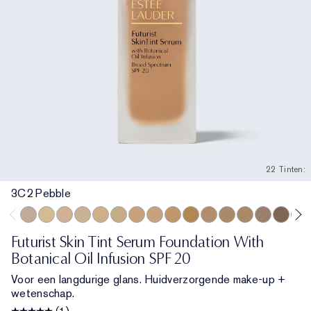
22 Tinten:
3C2 Pebble
3C2 Pebble
1C1 Cool Bone
1N1 Ivory Nude
0N1 Alabaster
2W1 Dawn
1W1 Bone
1N2 Ecru
3W1 Tawny
3N1 Ivory Beige
3N2 Wheat
2C0 Cool Vanilla
4N2 Spiced Sand
4N1 Shell Beig
2C3 Fresco
5C1 Ric
5W1
Futurist Skin Tint Serum Foundation With
Botanical Oil Infusion SPF 20
Voor een langdurige glans. Huidverzorgende make-up +
wetenschap.