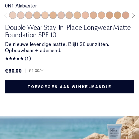
0N1 Alabaster
0N1 Alabaster
1C0 Shell
1N0 Porcelain
1W0 Warm Porcelain
1N1 Ivory Nude
1W1 Bone
1C2 Petal
1N2 Ecru
1W2 Sand
2C0 Cool Vanilla
2C1 Pure Beige
2N1 Desert Beige
2W1 Dawn
2W1.5 Natu
2C2 Pal
2N2
Double Wear Stay-In-Place Longwear Matte
Foundation SPF 10
De nieuwe levendige matte. Blijft 36 uur zitten.
Opbouwbaar + ademend.
(1)
€60.00
|
€2.00
/ml
TOEVOEGEN AAN WINKELMANDJE