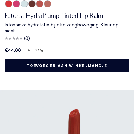
701 Cherry Glow
706 Raspberry Revival
709 Sheer Oasis
704 Clove Cushion
700 Bloom Cocoon
708 Rosewood Rescue
Futurist HydraPlump Tinted Lip Balm
Intensieve hydratatie bij elke veegbeweging. Kleur op
maat.
(0)
€44.00
|
€15.71
/g
TOEVOEGEN AAN WINKELMANDJE