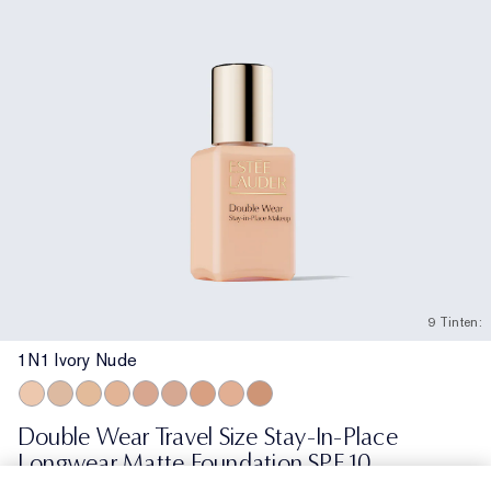
9 Tinten:
1N1 Ivory Nude
1N1 Ivory Nude
1N2 Ecru
1W2 Sand
2N1 Desert Beige
2C2 Pale Almond
2C3 Fresco
3N1 Ivory Beige
3C2 Pebble
4N1 Shell Beige
Double Wear Travel Size Stay-In-Place
Longwear Matte Foundation SPF 10