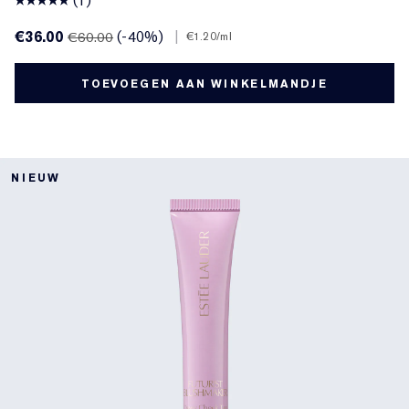
(1)
€36.00
(-40%)
|
€60.00
€1.20
/ml
TOEVOEGEN AAN WINKELMANDJE
NIEUW