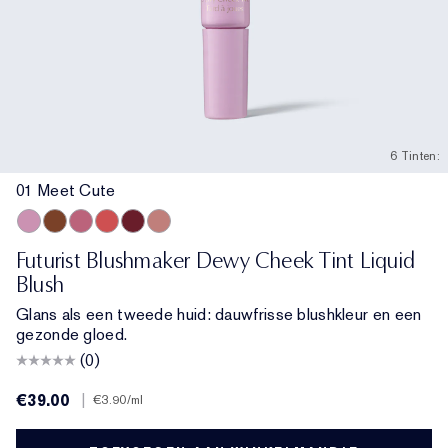
6 Tinten:
01 Meet Cute
01 Meet Cute
06 Skinny Dip
02 Across the Dancefloor
05 Afterglow
04 Elevator Smile
03 Stolen Glance
Futurist Blushmaker Dewy Cheek Tint Liquid
Blush
Glans als een tweede huid: dauwfrisse blushkleur en een
gezonde gloed.
(0)
€39.00
|
€3.90
/ml