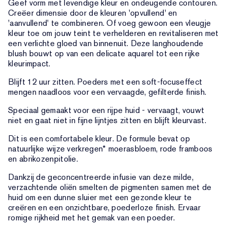
Geef vorm met levendige kleur en ondeugende contouren.
Creëer dimensie door de kleuren 'opvullend' en
'aanvullend' te combineren. Of voeg gewoon een vleugje
kleur toe om jouw teint te verhelderen en revitaliseren met
een verlichte gloed van binnenuit. Deze langhoudende
blush bouwt op van een delicate aquarel tot een rijke
kleurimpact.
Blijft 12 uur zitten. Poeders met een soft-focuseffect
mengen naadloos voor een vervaagde, gefilterde finish.
Speciaal gemaakt voor een rijpe huid - vervaagt, vouwt
niet en gaat niet in fijne lijntjes zitten en blijft kleurvast.
Dit is een comfortabele kleur. De formule bevat op
natuurlijke wijze verkregen* moerasbloem, rode framboos
en abrikozenpitolie.
Dankzij de geconcentreerde infusie van deze milde,
verzachtende oliën smelten de pigmenten samen met de
huid om een dunne sluier met een gezonde kleur te
creëren en een onzichtbare, poederloze finish. Ervaar
romige rijkheid met het gemak van een poeder.