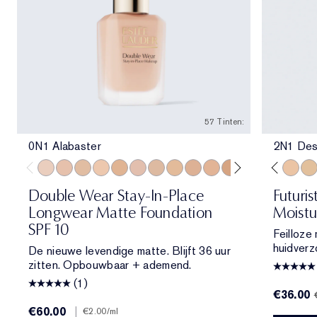
57 Tinten:
0N1 Alabaster
2N1 Des
0N1 Alabaster
1N0 Porcelain
1W0 Warm Porcelain
1N1 Ivory Nude
1W1 Bone
4W1 Honey Bronze
1C2 Petal
3C2 Pebble
1N2 Ecru
2N2 Buff
1W2 Sand
2C1 Pure Beige
2C1 Pure Beige
1W1 Bone
2N1 Desert Beige
1C1 Cool Bone
2W1 Dawn
1N0 Porcelain
2W1.5 Natural 
1N2 Ecru
2C2 Pale A
2C3 Fresc
2N2 Buf
2N1 De
2W2
1W
Double Wear Stay-In-Place
Futuri
Longwear Matte Foundation
Moistu
SPF 10
Feilloze
huidverz
De nieuwe levendige matte. Blijft 36 uur
zitten. Opbouwbaar + ademend.
(1)
€36.00
€60.00
|
€2.00
/ml