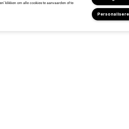
en' klikken om alle cookies te aanvaarden of te
Personaliser
Over Estée Lauder
Shop
Toezeggingen
Aanbiedingen
edrijfsinformatie
Store Locator
ngrediënten Glossarium
acatures