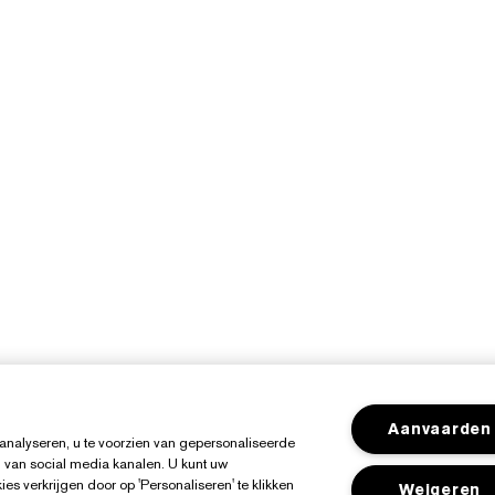
Aanvaarden
analyseren, u te voorzien van gepersonaliseerde
 van social media kanalen. U kunt uw
es verkrijgen door op 'Personaliseren' te klikken
Weigeren