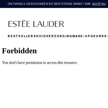
ONTVANG 5 GESCHENKEN BIJ BESTEDING VANAF 160€.
SHOP NU
BESTSELLERS
HUIDVERZORGING
MAKE-UP
GEUR
RE