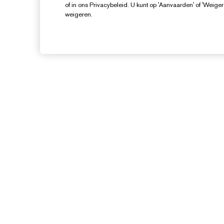
of in ons Privacybeleid. U kunt op 'Aanvaarden' of 'Weiger
weigeren.
Hulp Nodig?
Mijn bestelling volgen
Contact opnemen
B
Neem contact op met de
I
fabrikant
V
Verzendinformatie
Retourneren en inruilen
Veelgestelde vragen
Chat met ons