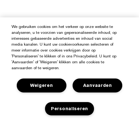
We gebruiken cookies om het verkeer op onze website te
analyseren, u te voorzien van gepersonaliseerde inhoud, op
interesses gebaseerde advertenties en inhoud van social
media kanalen. U kunt uw cookievoorkeuren selecteren of
meer informatie over cookies verkrijgen door op
'Personaliseren' te klikken of in ons Privacybeleid. U kunt op
'Aanvaarden' of 'Weigeren' klikken om alle cookies te
aanvaarden of te weigeren.
Hulp Nodig?
Weigeren
Aanvaarden
Mijn bestelling volgen
Over Estée Lauder
Personaliseren
Contact opnemen
Toezeggingen
Neem contact op met de fabrikant
Shop
Bedrijfsinformatie
Verzendinformatie
Aanbiedingen