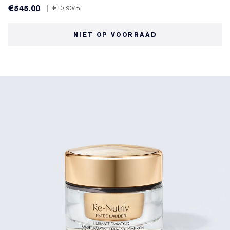
€545.00
|
€10.90
/ml
NIET OP VOORRAAD