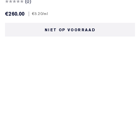
(0)
€260.00
|
€5.20
/ml
NIET OP VOORRAAD