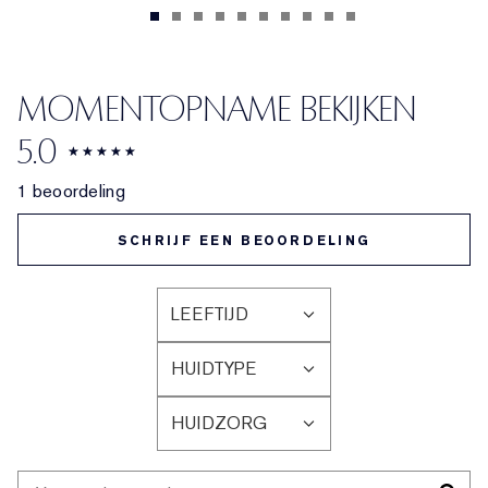
MOMENTOPNAME BEKIJKEN
5.0
1 beoordeling
SCHRIJF EEN BEOORDELING
LEEFTIJD
FILTER
BEOORDELINGEN
HUIDTYPE
OP
FILTER
LEEFTIJD
BEOORDELINGEN
HUIDZORG
OP
FILTER
HUIDTYPE
BEOORDELINGEN
OP