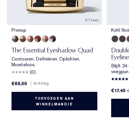
6 Tinten:
Prenup
Kohl Noi
Prenup
Gallery Hop
Après Spree
Getaway
Power Brunch
Poolside
Kohl Noir
Espr
D
The Essential Eyeshadow Quad
Double
Eyeline
Contouren. Definiëren. Oplichten.
Moeiteloos.
Blijft 24
veegpunt
(0)
€66.00
|
€16.50
/g
€17.40
TOEVOEGEN AAN
WINKELMANDJE