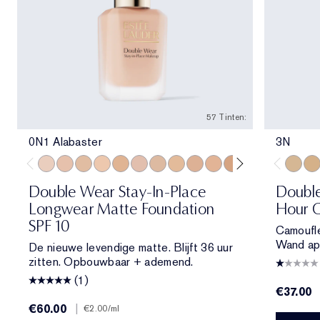
57 Tinten:
0N1 Alabaster
3N
0N1 Alabaster
1N0 Porcelain
1W0 Warm Porcelain
1N1 Ivory Nude
1W1 Bone
1C2 Petal
1N2 Ecru
1W2 Sand
2C1 Pure Beige
2N1 Desert Beige
2W1 Dawn
2W1.5 Natural 
2C2 Pale A
2N2 Buf
3N
2W2
3W
Double Wear Stay-In-Place
Double
Longwear Matte Foundation
Hour C
SPF 10
Camoufle
Wand app
De nieuwe levendige matte. Blijft 36 uur
zitten. Opbouwbaar + ademend.
(1)
€37.00
€60.00
|
€2.00
/ml