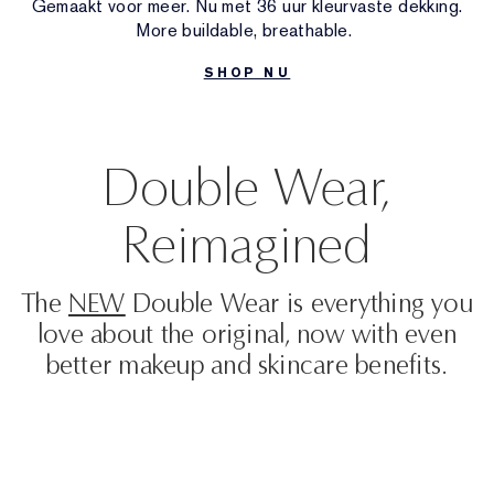
Gemaakt voor meer. Nu met 36 uur kleurvaste dekking.
More buildable, breathable.
Gerichte behandeling
Reslilience Multi-Effect
Essentials met SPF
Make-upremover
Foundation Finder
White Linen
Wild Geranium
Sets en cadeaus van AERIN
SHOP NU
Lipverzorging
Pink Ribbon-collectie
Laatste kans
Make-up navullingen
Laatste kans
Private collectie
Fleur De Peony
Fragrance Vinder
Navulbare schoonheid
Navulbare schoonheid
Het huis van Estée Lauder
Tuberose Gardenia
Wereld van AERIN
Double Wear,
Reimagined
The
NEW
Double Wear is everything you
love about the original, now with even
better makeup and skincare benefits.