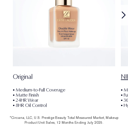
Original
N
▪ Medium-to-Full Coverage
▪ M
▪ Matte Finish
▪ Fu
▪ 24HR Wear
▪ 3
▪ 8HR Oil Control
▪ H
*Circana, LLC, U.S. Prestige Beauty Total Measured Market, Makeup
Product Unit Sales, 12 Months Ending July 2025.