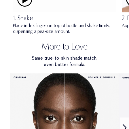
1. Shake
2.
Place index finger on top of bottle and shake firmly,
App
dispensing a pea-size amount.
More to Love
Same true-to-skin shade match,
even better formula.