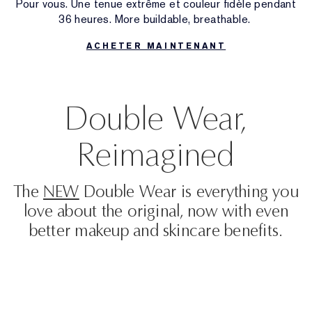
Pour vous. Une tenue extrême et couleur fidèle pendant
36 heures. More buildable, breathable.
Traitement ciblé
Resilience Multi-Effect
Essentiels SPF
Démaquillant
Chercheur de Fond de Teint
White Linen
Wild Geranium
Coffrets et cadeaux AERIN
ACHETER MAINTENANT
Soins des lèvres
Collection Pink Ribbon
Dernière Chance
Recharges de maquillage
Dernière Chance
Private Collection
Fleur De Peony
Trouvez votre parfum
La beauté rechargeable
La beauté rechargeable
La maison d’Estée Lauder
Tuberose Gardenia
Le Monde d'AERIN
Double Wear,
Reimagined
The
NEW
Double Wear is everything you
love about the original, now with even
better makeup and skincare benefits.