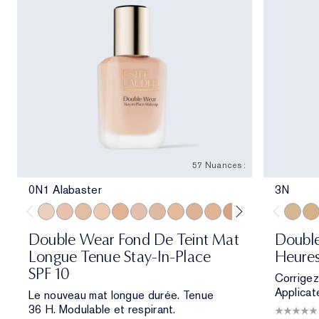
57 Nuances :
0N1 Alabaster
3N
0N1 Alabaster
1N0 Porcelain
1W0 Warm Porcelain
1N1 Ivory Nude
1W1 Bone
1C2 Petal
1N2 Ecru
1W2 Sand
2C1 Pure Beige
2N1 Desert Beige
2W1 Dawn
2W1.5 Natural 
2C2 Pale A
2N2 Buf
3N
2W2
3W
Double Wear Fond De Teint Mat
Double
Longue Tenue Stay-In-Place
Heures
SPF 10
Corrigez
Applicat
Le nouveau mat longue durée. Tenue
36 H. Modulable et respirant.