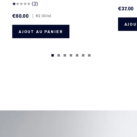
(2)
€37.00
€60.00
|
€2.00
/ml
AJOU
AJOUT AU PANIER