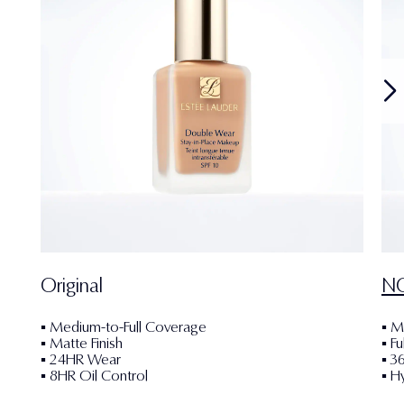
Original
N
▪ Medium-to-Full Coverage
▪ M
▪ Matte Finish
▪ Fu
▪ 24HR Wear
▪ 3
▪ 8HR Oil Control
▪ H