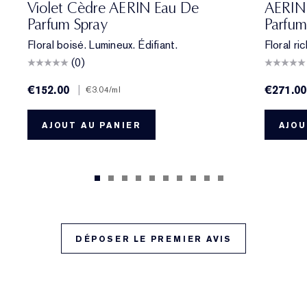
Violet Cèdre AERIN Eau De
AERIN 
Parfum Spray
Parfum
Floral boisé. Lumineux. Édifiant.
Floral r
(0)
€152.00
|
€271.00
€3.04
/ml
AJOUT AU PANIER
AJOU
DÉPOSER LE PREMIER AVIS