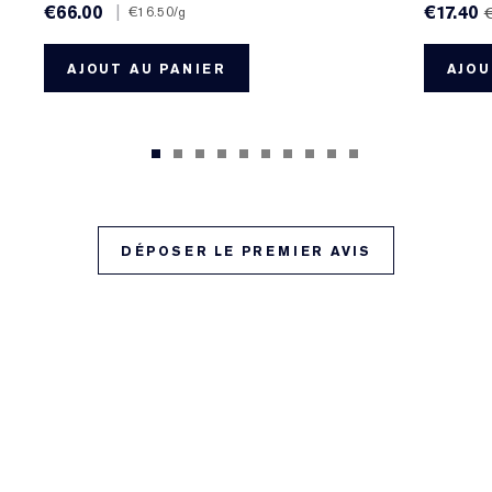
€66.00
|
€17.40
€16.50
/g
AJOUT AU PANIER
AJOU
DÉPOSER LE PREMIER AVIS