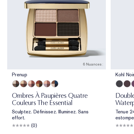
6 Nuances :
Prenup
Kohl Noi
Prenup
Gallery Hop
Après Spree
Getaway
Power Brunch
Poolside
Kohl Noir
Espr
D
Ombres À Paupières Quatre
Double
Couleurs The Essential
Waterpr
Sculptez. Définissez. Illuminez. Sans
Tenue 24
effort.
estomper
(0)