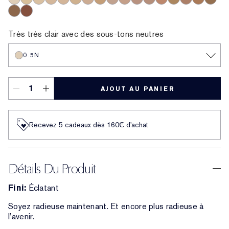
0.5N
1N
1W
1C
2N
2W
2C
3W
0.5C
3C
2.5C
3.5C
3N
4W
4C
4N
5N
5C
5W
Très très clair avec des sous-tons neutres
0.5N
AJOUT AU PANIER
Recevez 5 cadeaux dès 160€ d'achat
Détails Du Produit
Fini:
Éclatant
Soyez radieuse maintenant. Et encore plus radieuse à
l’avenir.