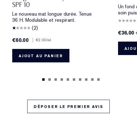
SPF 10
Un fond 
soin pui
Le nouveau mat longue durée. Tenue
36 H. Modulable et respirant.
(2)
€36.00
€60.00
|
€2.00
/ml
AJOU
AJOUT AU PANIER
DÉPOSER LE PREMIER AVIS