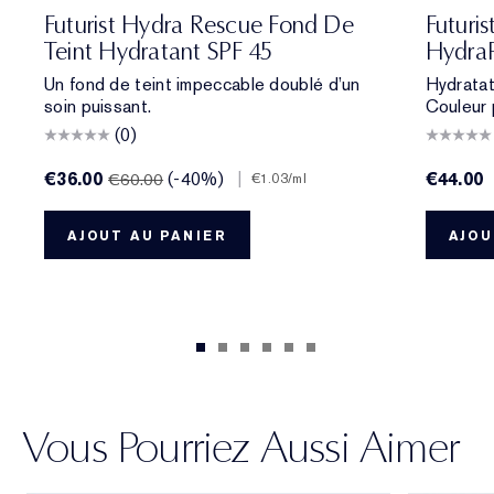
e
ol Bone
 Porcelain
1N2 Ecru
2C3 Fresco
2N1 Desert Beige
1W2 Sand
2W1 Dawn
3N1 Ivory Beige
3W1 Tawny
3W2 Cashew
3N2 Wheat
4N1 Shell Beige
4N2 Spiced Sand
5W1 Bronze
5W2 Rich Caramel
6N2 Mocha
6W1 Sanda
701 Cher
7N2 Ric
706 R
8N2 
7
Futurist Hydra Rescue Fond De
Futuri
Teint Hydratant SPF 45
Hydra
Un fond de teint impeccable doublé d’un
Hydratat
soin puissant.
Couleur 
(0)
€36.00
(-40%)
|
€44.00
€60.00
€1.03
/ml
AJOUT AU PANIER
AJOU
Vous Pourriez Aussi Aimer