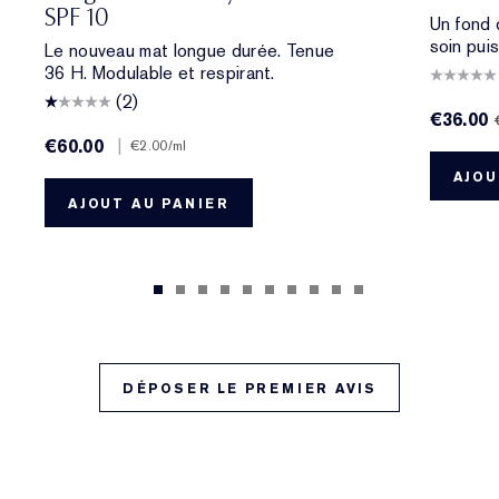
SPF 10
Un fond 
soin pui
Le nouveau mat longue durée. Tenue
36 H. Modulable et respirant.
(2)
€36.00
€60.00
|
€2.00
/ml
AJOU
AJOUT AU PANIER
DÉPOSER LE PREMIER AVIS