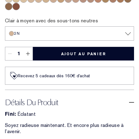
0.5N
1N
1W
1C
2N
2W
2C
3W
0.5C
3C
2.5C
3.5C
3N
4W
4C
4N
5N
5C
5W
Clair à moyen avec des sous-tons neutres
2N
AJOUT AU PANIER
Recevez 5 cadeaux dès 160€ d'achat
Détails Du Produit
Fini:
Éclatant
Soyez radieuse maintenant. Et encore plus radieuse à
l’avenir.