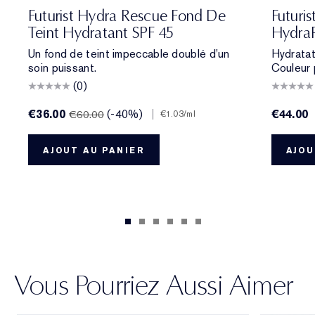
e
ol Bone
 Porcelain
1N2 Ecru
2C3 Fresco
2N1 Desert Beige
1W2 Sand
2W1 Dawn
3N1 Ivory Beige
3W1 Tawny
3W2 Cashew
3N2 Wheat
4N1 Shell Beige
4N2 Spiced Sand
5W1 Bronze
5W2 Rich Caramel
6N2 Mocha
6W1 Sanda
701 Cher
7N2 Ric
706 R
8N2 
7
Futurist Hydra Rescue Fond De
Futuri
Teint Hydratant SPF 45
Hydra
Un fond de teint impeccable doublé d’un
Hydratat
soin puissant.
Couleur 
(0)
€36.00
(-40%)
|
€44.00
€60.00
€1.03
/ml
AJOUT AU PANIER
AJOU
Vous Pourriez Aussi Aimer