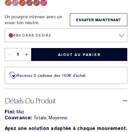
333 Persuasive
682 Love Bite
828 In Control
420 Rebellious Rose
669 Stolen Heart
836 Captivated
856 Object of Desire
888 Power Kiss
699 Fragile Ego
681 Lure You In
571 Independent
809 Secret Scandal
569 Fearless
690 Don’t Stop
567 Knowing
689 Dark 
682 Af
676 Flirtatious
480 Suit Up
460 Thrill Me
688 Idol
570 Fiercely
616 Enigma
Un pourpre intense avec un
ESSAYER MAINTENANT
sous-ton neutre
689 DARK DESIRE
AJOUT AU PANIER
Recevez 5 cadeaux dès 160€ d'achat
Détails Du Produit
Fini:
Mat
Couvrance:
Totale, Moyenne
Ayez une solution adaptée à chaque mouvement.