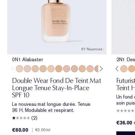
57 Nuances :
0N1 Alabaster
2N1 Des
0N1 Alabaster
1C0 Shell
1N0 Porcelain
1W0 Warm Porcelain
1N1 Ivory Nude
1W1 Bone
4W1 Honey Bronze
1C2 Petal
3C2 Pebble
1N2 Ecru
2N2 Buff
1W2 Sand
1W1 Bone
2C0 Cool Vanilla
1C1 Cool Bone
2C1 Pure Beige
1N0 Porcelain
2N1 Desert Be
1N2 Ecru
2W1 Dawn
2C3 Fresc
2W1.5 N
2N1 De
2C2 
2W
Double Wear Fond De Teint Mat
Futuri
Longue Tenue Stay-In-Place
Teint 
SPF 10
Un fond 
soin pui
Le nouveau mat longue durée. Tenue
36 H. Modulable et respirant.
(2)
€36.00
€60.00
|
€2.00
/ml