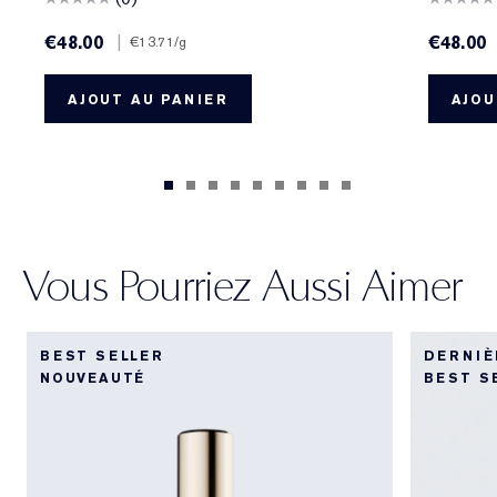
€48.00
|
€48.00
€13.71
/g
AJOUT AU PANIER
AJOU
Vous Pourriez Aussi Aimer
BEST SELLER
DERNIÈ
NOUVEAUTÉ
BEST S