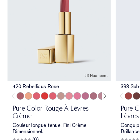
23 Nuances :
420 Rebellious Rose
333 Sab
420 Rebellious Rose
840 Show Stopper
857 Unleashed
330 Impassioned
320 Defiant Coral
826 Modern Muse
260 Eccentric
220 Powerful
410 Dynamic
441 Rose Tea
561 Intense Nude
608 Uncontrolla
818 Coveta
692 Insi
333 Sa
440 I
404
Pure Color Rouge À Lèvres
Pure C
Crème
Lèvres 
Couleur longue tenue. Fini Crème
Conçu po
Dimensionnel.
Brillance
(0)