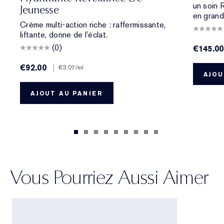
un soin 
Jeunesse
en grand
Crème multi-action riche : raffermissante,
liftante, donne de l’éclat.
(0)
€145.00
€92.00
|
€3.07
/ml
AJOU
AJOUT AU PANIER
Vous Pourriez Aussi Aimer