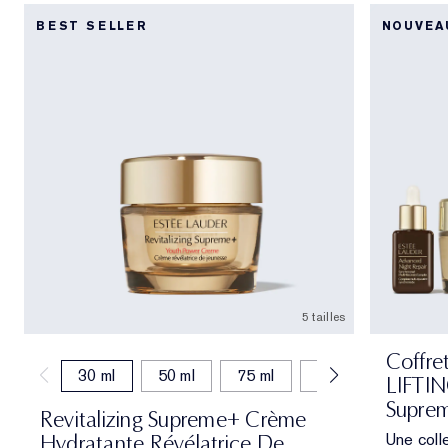
BEST SELLER
NOUVEA
5 tailles
Coffre
30 ml
50 ml
75 ml
15 ml
50 ml (
LIFTIN
Supre
Revitalizing Supreme+ Crème
Une coll
Hydratante Révélatrice De