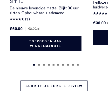
SPF 10
Feilloze
huidverz
De nieuwe levendige matte. Blijft 36 uur
zitten. Opbouwbaar + ademend.
(1)
€36.00
€60.00
|
€2.00
/ml
TOEVOEGEN AAN
WINKELMANDJE
SCHRIJF DE EERSTE REVIEW