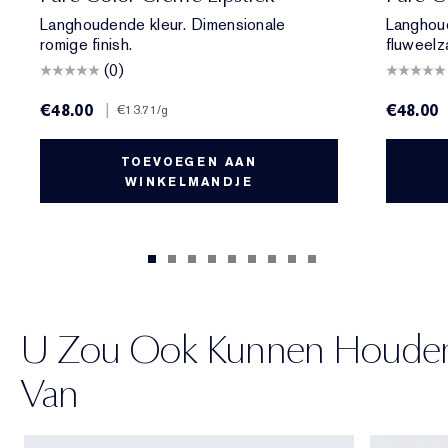
Langhoudende kleur. Dimensionale
Langhou
romige finish.
fluweelz
(0)
€48.00
|
€48.00
€13.71
/g
TOEVOEGEN AAN
WINKELMANDJE
U Zou Ook Kunnen Houde
Van