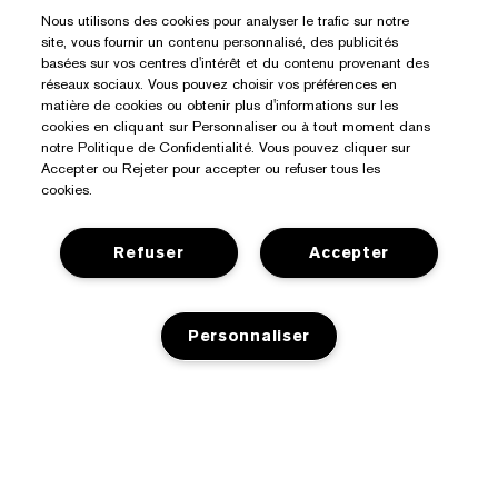
Nous utilisons des cookies pour analyser le trafic sur notre
site, vous fournir un contenu personnalisé, des publicités
basées sur vos centres d'intérêt et du contenu provenant des
réseaux sociaux. Vous pouvez choisir vos préférences en
matière de cookies ou obtenir plus d'informations sur les
cookies en cliquant sur Personnaliser ou à tout moment dans
notre Politique de Confidentialité. Vous pouvez cliquer sur
Accepter ou Rejeter pour accepter ou refuser tous les
cookies.
Refuser
Accepter
Besoin D’aide ?
Personnaliser
Suivre ma commande
À Propos D’Estée Lauder
Nous contacter
Engagements
Contacter le fabricant
Acheter
AJOUT AU PANIER
Informations d’entreprise
Informations de livraison
Offres Spéciales
Glossaire des ingrédients