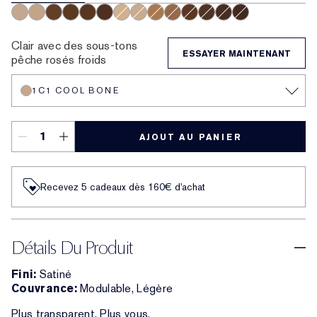
1C1 Cool Bone
2W1 Dawn
5W2 Rich Caramel
6W1 Sandalwood
6C1 Rich Cocoa
7N1 Deep Amber
2C0 Cool Vanilla
1W1 Bone
4W1 Honey Bronze
4C3 Softan
5N2 Amber Honey
6N2 Truffle
8C1 Rich Java
8N1 Espresso
Clair avec des sous-tons
ESSAYER MAINTENANT
pêche rosés froids
1C1 COOL BONE
AJOUT AU PANIER
Recevez 5 cadeaux dès 160€ d'achat
Détails Du Produit
Fini:
Satiné
Couvrance:
Modulable, Légère
Plus transparent. Plus vous.