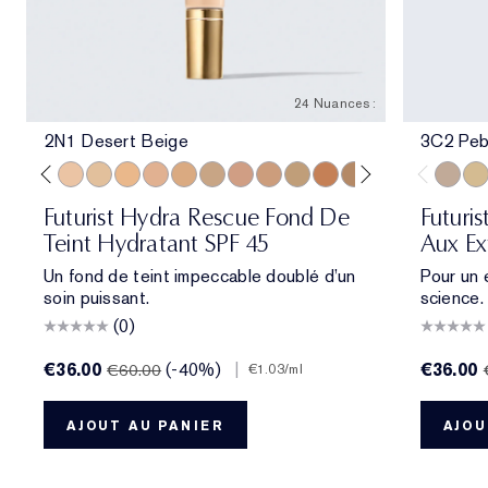
24 Nuances :
2N1 Desert Beige
3C2 Peb
e
ol Bone
 Porcelain
1N2 Ecru
2C3 Fresco
2N1 Desert Beige
1W2 Sand
2W1 Dawn
3N1 Ivory Beige
3W1 Tawny
3W2 Cashew
3N2 Wheat
4N1 Shell Beige
4N2 Spiced Sand
5W1 Bronze
5W2 Rich Caramel
6N2 Mocha
6W1 Sanda
7N2 Ric
3C2 Pe
8N2 
1C1
Futurist Hydra Rescue Fond De
Futuri
Teint Hydratant SPF 45
Aux Ex
Un fond de teint impeccable doublé d’un
Pour un 
soin puissant.
science.
(0)
€36.00
(-40%)
|
€36.00
€60.00
€1.03
/ml
AJOUT AU PANIER
AJOU