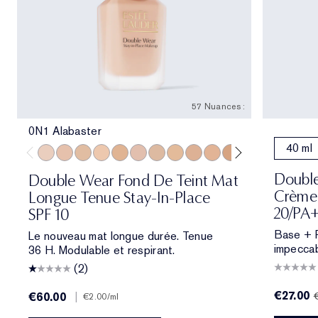
57 Nuances :
0N1 Alabaster
40 ml
0N1 Alabaster
1N0 Porcelain
1W0 Warm Porcelain
1N1 Ivory Nude
1W1 Bone
1C2 Petal
1N2 Ecru
1W2 Sand
2C1 Pure Beige
2N1 Desert Beige
2W1 Dawn
2W1.5 Natural 
2C2 Pale A
2N2 Buf
2W2
Double
Double Wear Fond De Teint Mat
Crème 
Longue Tenue Stay-In-Place
20/PA
SPF 10
Base + Pe
Le nouveau mat longue durée. Tenue
impeccab
36 H. Modulable et respirant.
(2)
€27.00
€60.00
|
€2.00
/ml