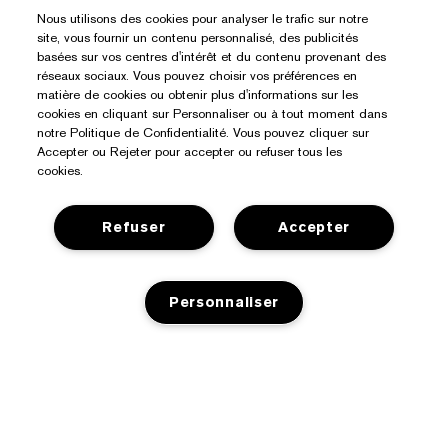
Nous utilisons des cookies pour analyser le trafic sur notre
site, vous fournir un contenu personnalisé, des publicités
basées sur vos centres d'intérêt et du contenu provenant des
réseaux sociaux. Vous pouvez choisir vos préférences en
matière de cookies ou obtenir plus d'informations sur les
cookies en cliquant sur Personnaliser ou à tout moment dans
notre Politique de Confidentialité. Vous pouvez cliquer sur
Accepter ou Rejeter pour accepter ou refuser tous les
cookies.
Refuser
Accepter
Besoin D’aide ?
Personnaliser
Suivre ma commande
À Propos D’Estée Lauder
Nous contacter
Engagements
Contacter le fabricant
Acheter
AJOUT AU PANIER
Informations d’entreprise
Informations de livraison
Offres Spéciales
Glossaire des ingrédients