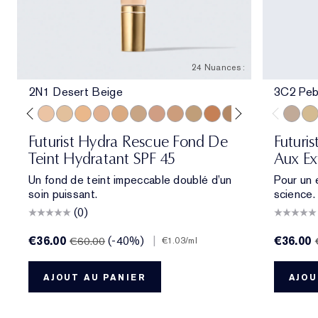
24 Nuances :
2N1 Desert Beige
3C2 Peb
e
ol Bone
 Porcelain
1N2 Ecru
2C3 Fresco
2N1 Desert Beige
1W2 Sand
2W1 Dawn
3N1 Ivory Beige
3W1 Tawny
3W2 Cashew
3N2 Wheat
4N1 Shell Beige
4N2 Spiced Sand
5W1 Bronze
5W2 Rich Caramel
6N2 Mocha
6W1 Sanda
7N2 Ric
3C2 Pe
8N2 
1C1
Futurist Hydra Rescue Fond De
Futuri
Teint Hydratant SPF 45
Aux Ex
Un fond de teint impeccable doublé d’un
Pour un 
soin puissant.
science.
(0)
€36.00
(-40%)
|
€36.00
€60.00
€1.03
/ml
AJOUT AU PANIER
AJOU