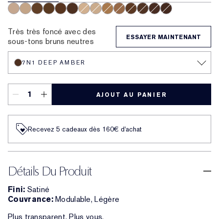
1C1 Cool Bone
2W1 Dawn
5W2 Rich Caramel
6W1 Sandalwood
6C1 Rich Cocoa
7N1 Deep Amber
2C0 Cool Vanilla
1W1 Bone
4W1 Honey Bronze
4C3 Softan
5N2 Amber Honey
6N2 Truffle
8C1 Rich Java
8N1 Espresso
Très très foncé avec des
ESSAYER MAINTENANT
sous-tons bruns neutres
7N1 DEEP AMBER
AJOUT AU PANIER
Recevez 5 cadeaux dès 160€ d'achat
Détails Du Produit
Fini:
Satiné
Couvrance:
Modulable, Légère
Plus transparent. Plus vous.