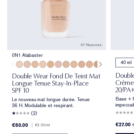
57 Nuances :
0N1 Alabaster
40 ml
0N1 Alabaster
1N0 Porcelain
1W0 Warm Porcelain
1N1 Ivory Nude
1W1 Bone
1C2 Petal
1N2 Ecru
1W2 Sand
2C1 Pure Beige
2N1 Desert Beige
2W1 Dawn
2W1.5 Natural 
2C2 Pale A
2N2 Buf
2W2
Double
Double Wear Fond De Teint Mat
Crème 
Longue Tenue Stay-In-Place
20/PA
SPF 10
Base + Pe
Le nouveau mat longue durée. Tenue
impeccab
36 H. Modulable et respirant.
(2)
€27.00
€60.00
|
€2.00
/ml