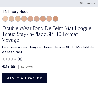
9 Nuances :
1N1 Ivory Nude
ce
nd
Sugar
zel
 Rich Chestnut
5N1.5 Maple
1N1 Ivory Nude
5W1 Bronze
1N2 Ecru
5W1.5 Cinnamon
1W2 Sand
5N2 Amber Honey
2N1 Desert Beige
5W2 Rich Caramel
2C2 Pale Almond
5N3 Spiced Amber
2C3 Fresco
6C1 Rich Cocoa
3N1 Ivory Beige
6W1 Sandalwood
3C2 Pebble
6N2 Truffle
4N1 Shell Beige
6W2 Nutmeg
7C1 Rich Mahogany
7W1 Deep Spice
7C2 Sienna
8N1 Espresso
1C0 Shell
1C1 Coo
2C0 
Double Wear Fond De Teint Mat Longue
Tenue Stay-In-Place SPF 10 Format
Voyage
Le nouveau mat longue durée. Tenue 36 H. Modulable
et respirant.
(0)
€31.00
|
€
€2.07
/ml
AJOUT AU PANIER