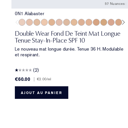
57 Nuances :
0N1 Alabaster
0N1 Alabaster
1N0 Porcelain
1W0 Warm Porcelain
1N1 Ivory Nude
1W1 Bone
1C2 Petal
1N2 Ecru
1W2 Sand
2C1 Pure Beige
2N1 Desert Beige
2W1 Dawn
2W1.5 Natura
2C2 Pale 
2N2 B
2W
Double Wear Fond De Teint Mat Longue
Tenue Stay-In-Place SPF 10
Le nouveau mat longue durée. Tenue 36 H. Modulable
et respirant.
(2)
€60.00
|
€2.00
/ml
AJOUT AU PANIER