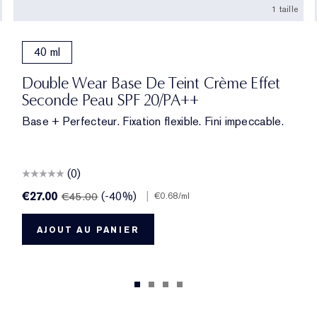
1 taille
40 ml
l Suede
Almond
uff
2 Rattan
2C3 Fresco
2N3 Dolce
3C0 Cool Crème
3N1 Ivory Beige
3W1 Tawny
3W1.5 Fawn
3C2 Pebble
3N2 Wheat
3W2 Cashew
4C1 Outdoor Beige
4N1 Shell Beige
4W1 Honey Bronze
4W1.5 Medium Spi
4N2 Spiced Sa
4N3 Maple 
4W4 Ha
5C1
Double Wear Base De Teint Crème Effet
Seconde Peau SPF 20/PA++
Base + Perfecteur. Fixation flexible. Fini impeccable.
(0)
€27.00
(-40%)
|
€45.00
€0.68
/ml
AJOUT AU PANIER