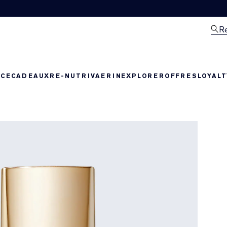
R
NCE
CADEAUX
RE-NUTRIV
AERIN
EXPLORER
OFFRES
LOYAL