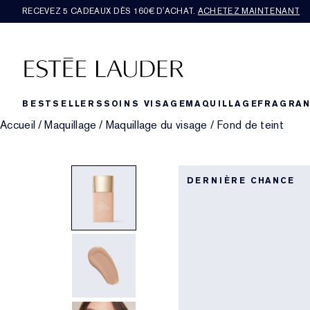
RECEVEZ 5 CADEAUX DÈS 160€ D'ACHAT.
ACHETEZ MAINTENANT
BESTSELLERS
SOINS VISAGE
MAQUILLAGE
FRAGRA
Accueil
/
Maquillage
/
Maquillage du visage
/
Fond de teint
DERNIÈRE CHANCE