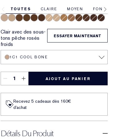
TOUTES
CLAIRE
MOYEN
FONCÉE
1C1 Cool Bone
2W1 Dawn
5W2 Rich Caramel
6W1 Sandalwood
6C1 Rich Cocoa
7N1 Deep Amber
2C0 Cool Vanilla
1W1 Bone
4W1 Honey Bronze
4C3 Softan
5N2 Amber Honey
6N2 Truffle
8C1 Rich Java
8N1 Espresso
Clair avec des sous-
ESSAYER MAINTENANT
tons pêche rosés
froids
1C1 COOL BONE
AJOUT AU PANIER
Recevez 5 cadeaux dès 160€
d'achat
Détails Du Produit