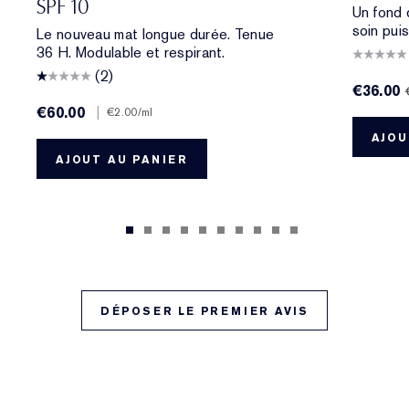
SPF 10
Un fond 
soin pui
Le nouveau mat longue durée. Tenue
36 H. Modulable et respirant.
(2)
€36.00
€60.00
|
€2.00
/ml
AJOU
AJOUT AU PANIER
DÉPOSER LE PREMIER AVIS