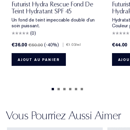
Futurist Hydra Rescue Fond De
Futuri
Teint Hydratant SPF 45
Hydra
Un fond de teint impeccable doublé d’un
Hydratat
soin puissant.
Couleur 
(0)
€36.00
(-40%)
|
€44.00
€60.00
€1.03
/ml
AJOUT AU PANIER
AJOU
Vous Pourriez Aussi Aimer