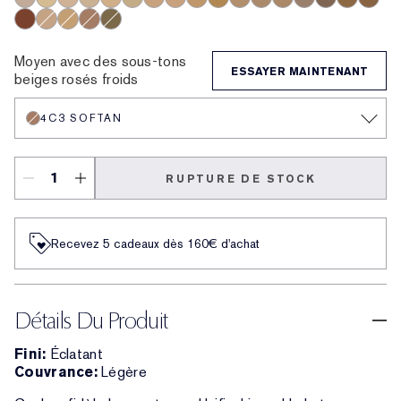
3C2 Pebble
1C1 Cool Bone
1N1 Ivory Nude
0N1 Alabaster
2W1 Dawn
1W1 Bone
1N2 Ecru
3W1 Tawny
3N1 Ivory Beige
3N2 Wheat
2C0 Cool Vanilla
4N2 Spiced Sand
4N1 Shell Beige
2C3 Fresco
5C1 Rich Che
5W1 Bron
5W2 Ri
6C1 Rich Cocoa
2N1 Desert Beige
4W1 Honey Bronze
4C3 Softan
6W1 Sandalwood
Moyen avec des sous-tons
ESSAYER MAINTENANT
beiges rosés froids
4C3 SOFTAN
RUPTURE DE STOCK
Recevez 5 cadeaux dès 160€ d'achat
Détails Du Produit
Fini:
Éclatant
Couvrance:
Légère