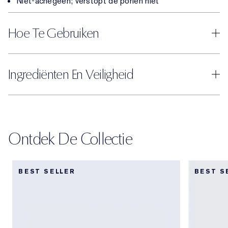
Niet-acnegeen; verstopt de poriën niet
Hoe Te Gebruiken
Ingrediënten En Veiligheid
Ontdek De Collectie
BEST SELLER
BEST S