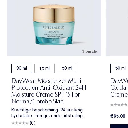
3 formaten
30 ml
15 ml
50 ml
50 ml
DayWear Moisturizer Multi-
DayWea
Protection Anti-Oxidant 24H-
Oxidan
Moisture Creme SPF 15 For
Creme 
Normal/Combo Skin
Krachtige bescherming. 24 uur lang
hydratatie. Een gezonde uitstraling.
€65.00
(0)