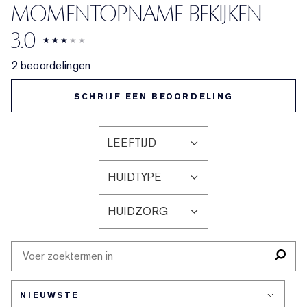
MOMENTOPNAME BEKIJKEN
3.0
2 beoordelingen
SCHRIJF EEN BEOORDELING
LEEFTIJD
FILTER
BEOORDELINGEN
HUIDTYPE
OP
FILTER
LEEFTIJD
BEOORDELINGEN
HUIDZORG
OP
FILTER
HUIDTYPE
BEOORDELINGEN
OP
HUIDZORG