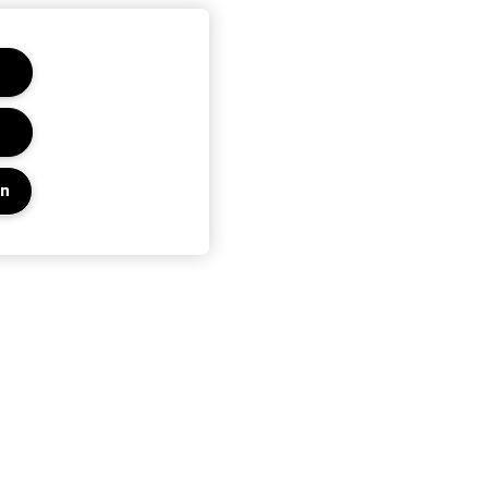
en
Privacy En Voorwaarden
Privacybeleid
Algemene voorwaarden
Gebruiksvoorwaarden
Beheren van websitecookies