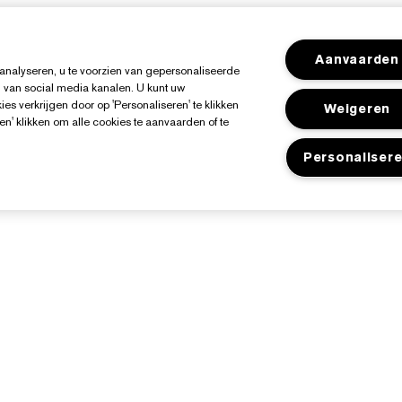
Aanvaarden
analyseren, u te voorzien van gepersonaliseerde
 van social media kanalen. U kunt uw
es verkrijgen door op 'Personaliseren' te klikken
Weigeren
en' klikken om alle cookies te aanvaarden of te
Personaliser
Over Estée Lauder
Shop
Toezeggingen
Aanbiedingen
edrijfsinformatie
Store Locator
ngrediënten Glossarium
acatures