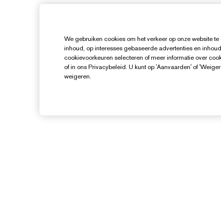
We gebruiken cookies om het verkeer op onze website te 
inhoud, op interesses gebaseerde advertenties en inhoud
cookievoorkeuren selecteren of meer informatie over cooki
of in ons Privacybeleid. U kunt op 'Aanvaarden' of 'Weiger
weigeren.
Hulp Nodig?
Mijn bestelling volgen
Contact opnemen
B
Neem contact op met de
I
fabrikant
V