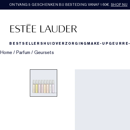
ONTVANG 5 GESCHENKEN BIJ BESTEDING VANAF 160€.
SHOP NU
BESTSELLERS
HUIDVERZORGING
MAKE-UP
GEUR
RE
Home
/
Parfum
/
Geursets