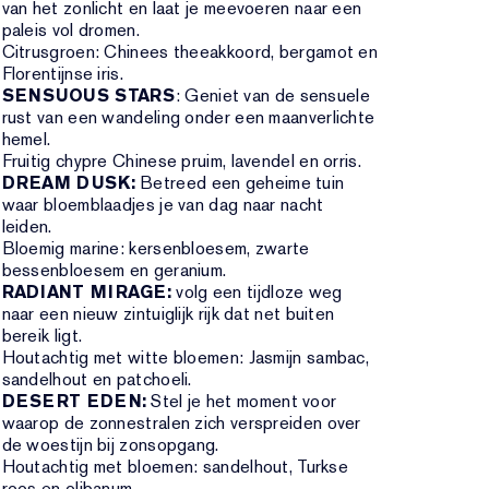
van het zonlicht en laat je meevoeren naar een
paleis vol dromen.
Citrusgroen: Chinees theeakkoord, bergamot en
Florentijnse iris.
SENSUOUS STARS
: Geniet van de sensuele
rust van een wandeling onder een maanverlichte
hemel.
Fruitig chypre Chinese pruim, lavendel en orris.
DREAM DUSK:
Betreed een geheime tuin
waar bloemblaadjes je van dag naar nacht
leiden.
Bloemig marine: kersenbloesem, zwarte
bessenbloesem en geranium.
RADIANT MIRAGE:
volg een tijdloze weg
naar een nieuw zintuiglijk rijk dat net buiten
bereik ligt.
Houtachtig met witte bloemen: Jasmijn sambac,
sandelhout en patchoeli.
DESERT EDEN:
Stel je het moment voor
waarop de zonnestralen zich verspreiden over
de woestijn bij zonsopgang.
Houtachtig met bloemen: sandelhout, Turkse
roos en olibanum.