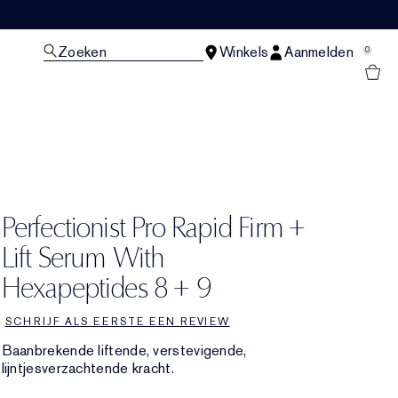
Zoeken
Winkels
Aanmelden
0
N
Perfectionist Pro Rapid Firm +
Lift Serum With
Hexapeptides 8 + 9
SCHRIJF ALS EERSTE EEN REVIEW
Baanbrekende liftende, verstevigende,
lijntjesverzachtende kracht.