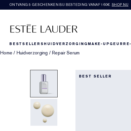
ONTVANG 5 GESCHENKEN BIJ BESTEDING VANAF 160€.
SHOP NU
BESTSELLERS
HUIDVERZORGING
MAKE-UP
GEUR
RE
Home
/
Huidverzorging
/
Repair Serum
BEST SELLER