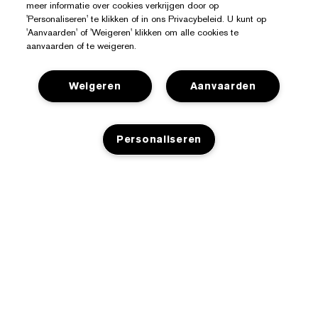
meer informatie over cookies verkrijgen door op
'Personaliseren' te klikken of in ons Privacybeleid. U kunt op
'Aanvaarden' of 'Weigeren' klikken om alle cookies te
aanvaarden of te weigeren.
Weigeren
Aanvaarden
Personaliseren
Hulp Nodig?
Mijn bestelling volgen
Over Estée Lauder
Contact opnemen
TOEVOEGEN AAN WINKELMANDJE
Toezeggingen
Neem contact op met de fabrikant
Shop
Bedrijfsinformatie
Verzendinformatie
Aanbiedingen
Ingrediënten Glossarium
Retourneren en inruilen
Privacy En Voorwaarden
Store Locator
Vacatures
Veelgestelde vragen
Privacybeleid