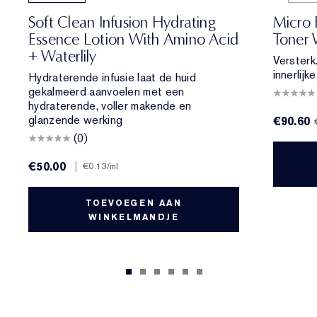
Soft Clean Infusion Hydrating
Micro 
Essence Lotion With Amino Acid
Toner 
+ Waterlily
Versterk
innerlijk
Hydraterende infusie laat de huid
gekalmeerd aanvoelen met een
hydraterende, voller makende en
glanzende werking
€90.60
(0)
€50.00
|
€0.13
/ml
TOEVOEGEN AAN
WINKELMANDJE