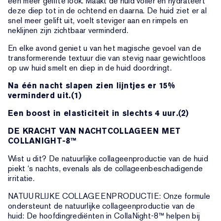
een meer gelifte look. Maakt de huid voller en hydrateert
deze diep tot in de ochtend en daarna. De huid ziet er al
snel meer gelift uit, voelt steviger aan en rimpels en
neklijnen zijn zichtbaar verminderd.
En elke avond geniet u van het magische gevoel van de
transformerende textuur die van stevig naar gewichtloos
op uw huid smelt en diep in de huid doordringt.
Na één nacht slapen zien lijntjes er 15%
verminderd uit.(1)
Een boost in elasticiteit in slechts 4 uur.(2)
DE KRACHT VAN NACHTCOLLAGEEN MET
COLLANIGHT-8™
Wist u dit? De natuurlijke collageenproductie van de huid
piekt ‘s nachts, evenals als de collageenbeschadigende
irritatie.
NATUURLIJKE COLLAGEENPRODUCTIE: Onze formule
ondersteunt de natuurlijke collageenproductie van de
huid: De hoofdingrediënten in CollaNight-8™ helpen bij