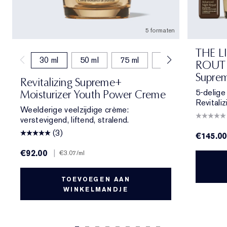
5 formaten
THE L
30 ml
50 ml
75 ml
15 ml
50 ml (b
ROUTIN
Suprem
Revitalizing Supreme+
5-delige 
Moisturizer Youth Power Creme
Revitali
Weelderige veelzijdige crème:
verstevigend, liftend, stralend.
(3)
€145.00
€92.00
|
€3.07
/ml
TOEVOEGEN AAN
WINKELMANDJE