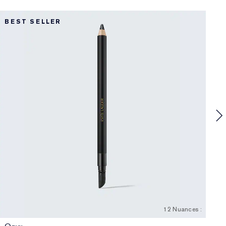
1
BEST SELLER
D
D
S
U
e
12 Nuances :