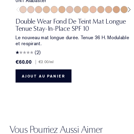
0N1 Alabaster
0N1 Alabaster
1C0 Shell
1N0 Porcelain
1W0 Warm Porcelain
1N1 Ivory Nude
1W1 Bone
1C2 Petal
1N2 Ecru
1W2 Sand
2C0 Cool Vanilla
2C1 Pure Beige
2N1 Desert B
2W1 Daw
2W1.5 
2C
Double Wear Fond De Teint Mat Longue
Tenue Stay-In-Place SPF 10
Le nouveau mat longue durée. Tenue 36 H. Modulable
et respirant.
(2)
€60.00
|
€2.00
/ml
AJOUT AU PANIER
Vous Pourriez Aussi Aimer