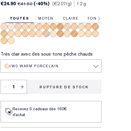
€24.90
(-40%)
€2.07
/g
12 g
€41.50
TOUTES
MOYEN
CLAIRE
FONCÉE
2C3 Fresco
1N0 Porcelain
3C1 Dusk
2W1 Dawn
2W1.5 Natural Suede
3W1 Tawny
4W4 Hazel
4W1 Honey Bronze
6W1 Bois de santal
3C2 Pebble
4N1 Shell Beige
1W2 Sand
3N2 Wheat
5W2 Rich Caramel
4N2 Spiced Sand
2N2 Buff
2C2 Pale Almond
4C1 Outdoor Beige
3N1 Ivory Beige
2N1 Desert Beige
1C0 Shell
1N2 Ecru
5W1 Bronze
1C1 Cool Bone
6C1 Rich Cocoa
1N1 Ivory Nude
2C1 Pure Beige
2W2 Rattan
3W2 Cashew
1W0 Warm Porcelain
Très clair avec des sous-tons pêche chauds
1W0 WARM PORCELAIN
RUPTURE DE STOCK
Recevez 5 cadeaux dès 160€
d'achat