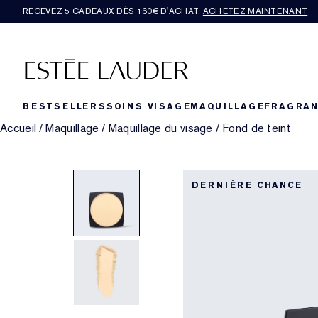
RECEVEZ 5 CADEAUX DÈS 160€ D'ACHAT.
ACHETEZ MAINTENANT
BESTSELLERS
SOINS VISAGE
MAQUILLAGE
FRAGRA
Accueil
/
Maquillage
/
Maquillage du visage
/
Fond de teint
DERNIÈRE CHANCE