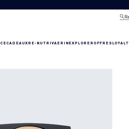
R
NCE
CADEAUX
RE-NUTRIV
AERIN
EXPLORER
OFFRES
LOYAL