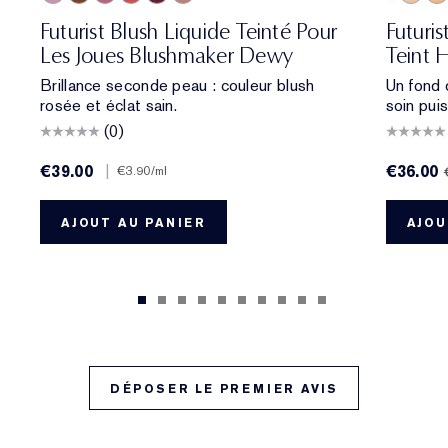
01 Meet Cute
06 Skinny Dip
02 Across the Dancefloor
05 Afterglow
04 Elevator Smile
03 Stolen Glance
4W1 Honey Bronze
3C2 Pebble
2N2 Buff
1W1 Bone
1C1 Cool Bone
1N0 Porcelain
1N2 Ecru
2C3 Fresc
2N1 De
2W
Futurist Blush Liquide Teinté Pour
Futuri
Les Joues Blushmaker Dewy
Teint 
Brillance seconde peau : couleur blush
Un fond 
rosée et éclat sain.
soin pui
(0)
€39.00
|
€36.00
€3.90
/ml
AJOUT AU PANIER
AJOU
DÉPOSER LE PREMIER AVIS