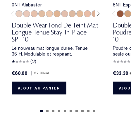
0N1 Alabaster
8N1 Esp
0N1 Alabaster
1C0 Shell
1N0 Porcelain
1W0 Warm Porcelain
1N1 Ivory Nude
1W1 Bone
1C2 Petal
1N2 Ecru
1W2 Sand
2C0 Cool Vanilla
2C1 Pure Beige
2N1 Desert Be
2W1 Dawn
2W1.5 N
8N1 Es
2C2 
6N2
Double Wear Fond De Teint Mat
Double
Longue Tenue Stay-In-Place
Poudre
SPF 10
10
Le nouveau mat longue durée. Tenue
Poudre c
36 H. Modulable et respirant.
seule ou
(2)
€60.00
|
€33.30
€2.00
/ml
AJOUT AU PANIER
AJOU